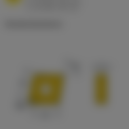
h
0.8 mm/r (0.5 - 1.1)
ex
v
65 m/min (90 - 50)
c
Tekniske illustrationer