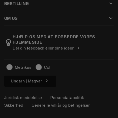
keyboard_arrow_down
BESTILLING
Distributører og specialister
Genopslibning
Sådan køber du
Vejledninger og vejledninger
Tailor Made
keyboard_arrow_down
OM OS
Bestil
Lommeregnere og apps
Om Sandvik Coromant
Returnering
Kataloger og håndbøger
Manufacturing Wellness
Spor din ordre
HJÆLP OS MED AT FORBEDRE VORES
emoji_objects
HJEMMESIDE
Karriere
Lav et tilbud
chevron_right
Del din feedback eller dine ideer
Bæredygtig virksomhed
Artikler
Til pressen
Metrikus
Col
chevron_right
Ungarn | Magyar
Juridisk meddelelse
Persondatapolitik
Sikkerhed
Generelle vilkår og betingelser