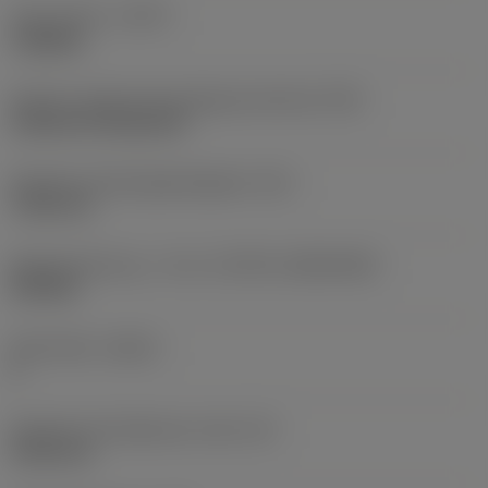
Type af drift
(CTPT)
roughing
Kode for skærmonteringstype (metrisk)
(IFS)
Cylindrical fixing hole
Diameter på fastspændingshul
(D1)
7,925 mm
Skærstørrelse og – form
(CUTINT_SIZESHAPE)
CN1906
Antal skær
(CEDC)
2
Diameter på indskrevet cirkel
(IC)
19,05 mm