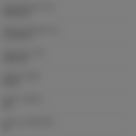
Kode på skærform
(SC)
Rhombic 80
Effektiv skærlængde
(LE)
17,7439 mm
Hjørneradius
(RE)
1,5875 mm
Udførsel
(HAND)
Neutral
Kvalitet
(GRADE)
235
Substrat
(SUBSTRATE)
HC