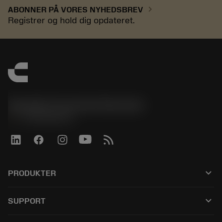
chevron_right
ABONNER PÅ VORES NYHEDSBREV
Registrer og hold dig opdateret.
Sandvik Coromant Denmark
phone
+4589882066
keyboard_arrow_down
PRODUKTER
Alle værktøjer
keyboard_arrow_down
SUPPORT
Al software
Kundeservice
Genbrug