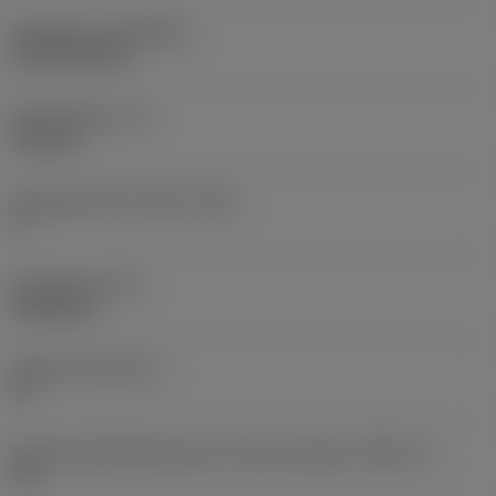
Belægning
(COATING)
CVD TiCN+TiN
Skærtykkelse
(S)
6,35 mm
Frigangsvinkel, primær
(AN)
0 °
Emnevægt
(WT)
0,0262 kg
Skærleje
(SSC_M)
19
Kode på skærlejestørrelse, britisk standard
(SSC_N)
3/4