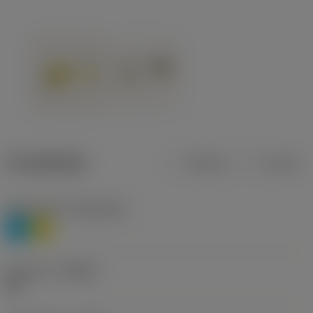
Produktdata
Metrisk
Tommer
Materiale(r)
(TMC1ISO)
P
M
Geometri
(CBMD)
HR