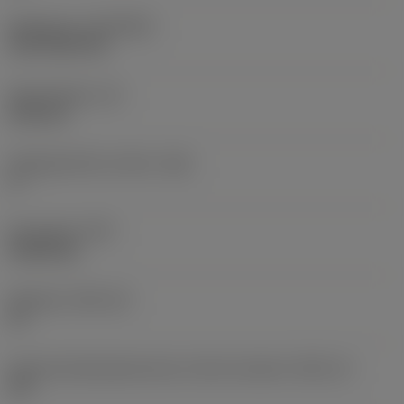
Belægning
(COATING)
CVD TiCN+TiN
Skærtykkelse
(S)
6,35 mm
Frigangsvinkel, primær
(AN)
0 °
Emnevægt
(WT)
0,0262 kg
Skærleje
(SSC_M)
19
Kode på skærlejestørrelse, britisk standard
(SSC_N)
3/4