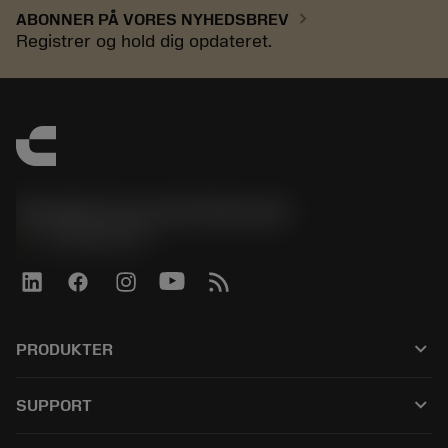
chevron_right
ABONNER PÅ VORES NYHEDSBREV
Registrer og hold dig opdateret.
Sandvik Coromant Denmark
phone
+4589882066
keyboard_arrow_down
PRODUKTER
Alle værktøjer
keyboard_arrow_down
SUPPORT
Al software
Kundeservice
Genbrug