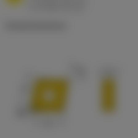
h
0.8 mm/r (0.5 - 1.1)
ex
v
65 m/min (90 - 50)
c
Tekniske illustrationer