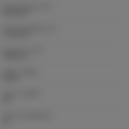
Kode på skærform
(SC)
Rhombic 80
Effektiv skærlængde
(LE)
17,7439 mm
Hjørneradius
(RE)
1,5875 mm
Udførsel
(HAND)
Neutral
Kvalitet
(GRADE)
235
Substrat
(SUBSTRATE)
HC