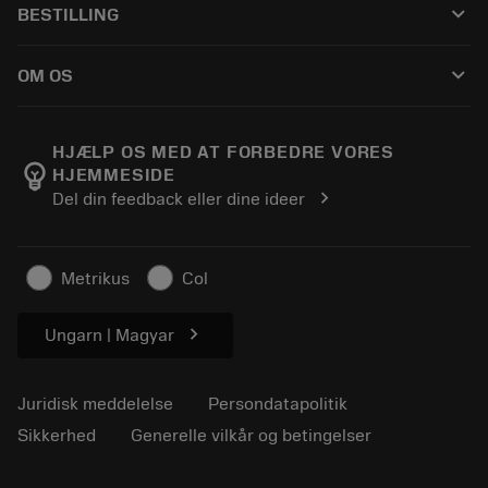
keyboard_arrow_down
BESTILLING
Distributører og specialister
Genopslibning
Sådan køber du
Vejledninger og vejledninger
Tailor Made
keyboard_arrow_down
OM OS
Bestil
Lommeregnere og apps
Om Sandvik Coromant
Returnering
Kataloger og håndbøger
Manufacturing Wellness
Spor din ordre
HJÆLP OS MED AT FORBEDRE VORES
emoji_objects
HJEMMESIDE
Karriere
Lav et tilbud
chevron_right
Del din feedback eller dine ideer
Bæredygtig virksomhed
Artikler
Til pressen
Metrikus
Col
chevron_right
Ungarn | Magyar
Juridisk meddelelse
Persondatapolitik
Sikkerhed
Generelle vilkår og betingelser