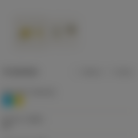
Produktdata
Metrisk
Tommer
Materiale(r)
(TMC1ISO)
P
M
Geometri
(CBMD)
HR