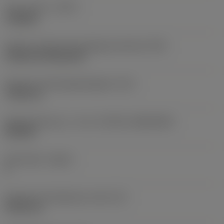
Type af drift
(CTPT)
roughing
Kode for skærmonteringstype (metrisk)
(IFS)
Cylindrical fixing hole
Diameter på fastspændingshul
(D1)
7,925 mm
Skærstørrelse og – form
(CUTINT_SIZESHAPE)
CN1906
Antal skær
(CEDC)
2
Diameter på indskrevet cirkel
(IC)
19,05 mm