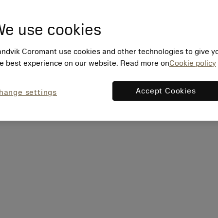
e use cookies
ndvik Coromant use cookies and other technologies to give y
e best experience on our website. Read more on
Cookie policy
Accept Cookies
hange settings