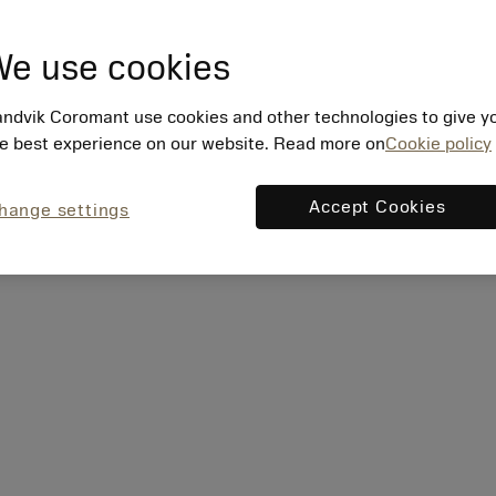
e use cookies
ndvik Coromant use cookies and other technologies to give y
e best experience on our website. Read more on
Cookie policy
Accept Cookies
hange settings