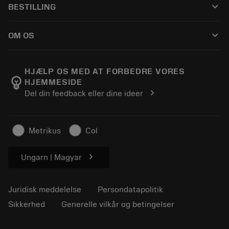
keyboard_arrow_down
BESTILLING
Distributører og specialister
Genopslibning
Sådan køber du
Vejledninger og vejledninger
Tailor Made
keyboard_arrow_down
OM OS
Bestil
Lommeregnere og apps
Om Sandvik Coromant
Returnering
Kataloger og håndbøger
Manufacturing Wellness
Spor din ordre
HJÆLP OS MED AT FORBEDRE VORES
emoji_objects
HJEMMESIDE
Karriere
Lav et tilbud
chevron_right
Del din feedback eller dine ideer
Bæredygtig virksomhed
Artikler
Til pressen
Metrikus
Col
chevron_right
Ungarn | Magyar
Juridisk meddelelse
Persondatapolitik
Sikkerhed
Generelle vilkår og betingelser