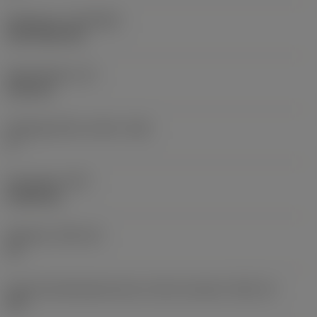
Belægning
(COATING)
CVD TiCN+TiN
Skærtykkelse
(S)
6,35 mm
Frigangsvinkel, primær
(AN)
0 °
Emnevægt
(WT)
0,0262 kg
Skærleje
(SSC_M)
19
Kode på skærlejestørrelse, britisk standard
(SSC_N)
3/4