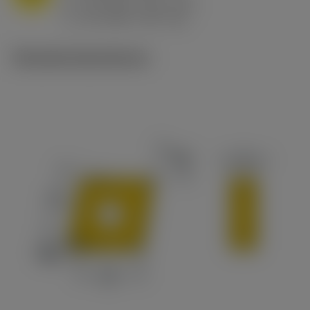
h
0.8 mm/r (0.5 - 1.1)
ex
v
65 m/min (90 - 50)
c
Tekniske illustrationer