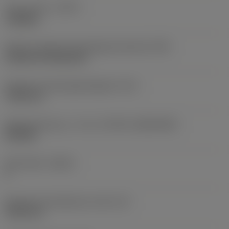
Type af drift
(CTPT)
roughing
Kode for skærmonteringstype (metrisk)
(IFS)
Cylindrical fixing hole
Diameter på fastspændingshul
(D1)
7,925 mm
Skærstørrelse og – form
(CUTINT_SIZESHAPE)
CN1906
Antal skær
(CEDC)
2
Diameter på indskrevet cirkel
(IC)
19,05 mm