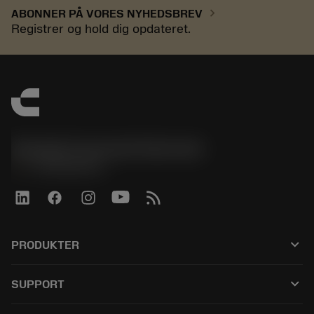
chevron_right
ABONNER PÅ VORES NYHEDSBREV
Registrer og hold dig opdateret.
Sandvik Coromant Denmark
phone
+4589882066
keyboard_arrow_down
PRODUKTER
Alle værktøjer
keyboard_arrow_down
SUPPORT
Al software
Kundeservice
Genbrug