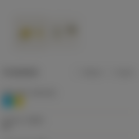
Produktdata
Metrisk
Tommer
Materiale(r)
(TMC1ISO)
P
M
Geometri
(CBMD)
HR