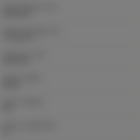
Kode på skærform
(SC)
Rhombic 80
Effektiv skærlængde
(LE)
17,7439 mm
Hjørneradius
(RE)
1,5875 mm
Udførsel
(HAND)
Neutral
Kvalitet
(GRADE)
235
Substrat
(SUBSTRATE)
HC