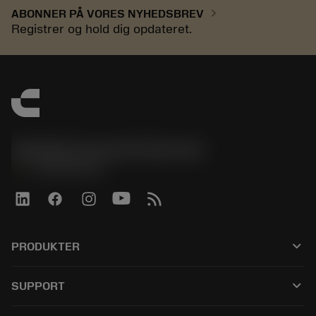
chevron_right
ABONNER PÅ VORES NYHEDSBREV
Registrer og hold dig opdateret.
Sandvik Coromant Denmark
phone
+4589882066
keyboard_arrow_down
PRODUKTER
Alle værktøjer
keyboard_arrow_down
SUPPORT
Al software
Kundeservice
Genbrug