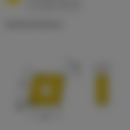
h
0.8 mm/r (0.5 - 1.1)
ex
v
65 m/min (90 - 50)
c
Tekniske illustrationer