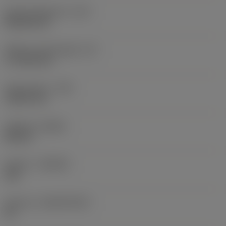
Kode på skærform
(SC)
Rhombic 80
Effektiv skærlængde
(LE)
17,7439 mm
Hjørneradius
(RE)
1,5875 mm
Udførsel
(HAND)
Neutral
Kvalitet
(GRADE)
235
Substrat
(SUBSTRATE)
HC