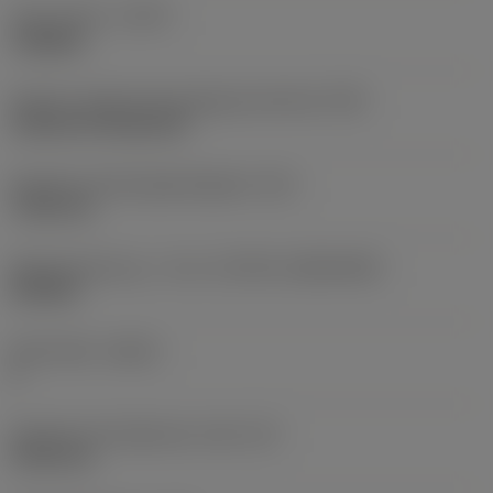
Type af drift
(CTPT)
roughing
Kode for skærmonteringstype (metrisk)
(IFS)
Cylindrical fixing hole
Diameter på fastspændingshul
(D1)
7,925 mm
Skærstørrelse og – form
(CUTINT_SIZESHAPE)
CN1906
Antal skær
(CEDC)
2
Diameter på indskrevet cirkel
(IC)
19,05 mm