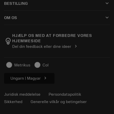
keyboard_arrow_down
BESTILLING
Distributører og specialister
Genopslibning
Sådan køber du
Vejledninger og vejledninger
Tailor Made
keyboard_arrow_down
OM OS
Bestil
Lommeregnere og apps
Om Sandvik Coromant
Returnering
Kataloger og håndbøger
Manufacturing Wellness
Spor din ordre
HJÆLP OS MED AT FORBEDRE VORES
emoji_objects
HJEMMESIDE
Karriere
Lav et tilbud
chevron_right
Del din feedback eller dine ideer
Bæredygtig virksomhed
Artikler
Til pressen
Metrikus
Col
chevron_right
Ungarn | Magyar
Juridisk meddelelse
Persondatapolitik
Sikkerhed
Generelle vilkår og betingelser