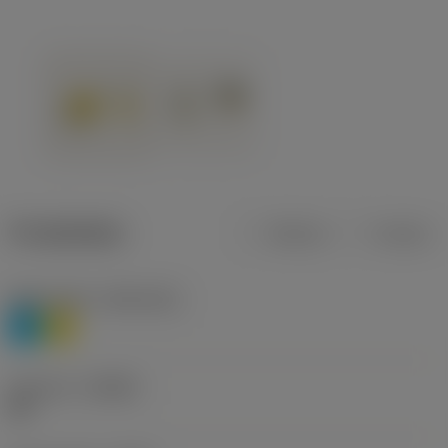
Produktdata
Metrisk
Tommer
Materiale(r)
(TMC1ISO)
P
M
Geometri
(CBMD)
HR