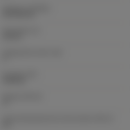
Belægning
(COATING)
CVD TiCN+TiN
Skærtykkelse
(S)
6,35 mm
Frigangsvinkel, primær
(AN)
0 °
Emnevægt
(WT)
0,0262 kg
Skærleje
(SSC_M)
19
Kode på skærlejestørrelse, britisk standard
(SSC_N)
3/4