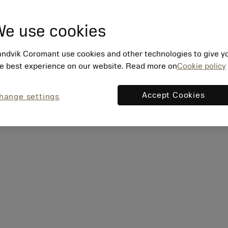
e use cookies
ndvik Coromant use cookies and other technologies to give y
e best experience on our website. Read more on
Cookie policy
Accept Cookies
hange settings