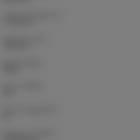
Effektiv skærlængde
(LE)
17,7439 mm
Hjørneradius
(RE)
1,5875 mm
Udførsel
(HAND)
Neutral
Kvalitet
(GRADE)
235
Substrat
(SUBSTRATE)
HC
Belægning
(COATING)