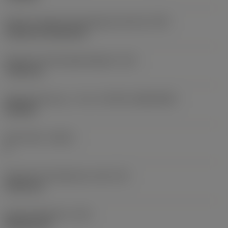
Kode for skærmonteringstype (metrisk)
(IFS)
Cylindrical fixing hole
Diameter på fastspændingshul
(D1)
7,925 mm
Skærstørrelse og – form
(CUTINT_SIZESHAPE)
CN1906
Antal skær
(CEDC)
2
Diameter på indskrevet cirkel
(IC)
19,05 mm
Kode på skærform
(SC)
Rhombic 80