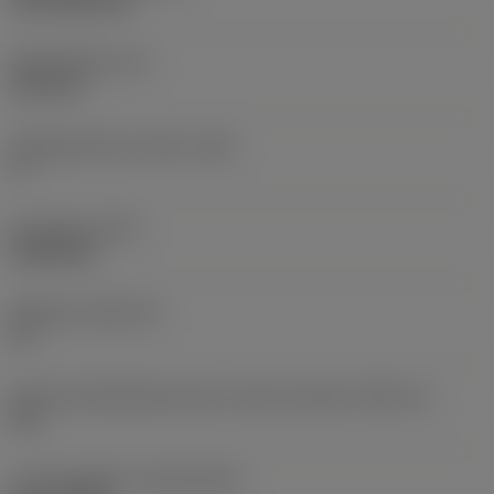
CVD TiCN+TiN
Skærtykkelse
(S)
6,35 mm
Frigangsvinkel, primær
(AN)
0 °
Emnevægt
(WT)
0,0262 kg
Skærleje
(SSC_M)
19
Kode på skærlejestørrelse, britisk standard
(SSC_N)
3/4
Lanceringsdato
(ValFrom20)