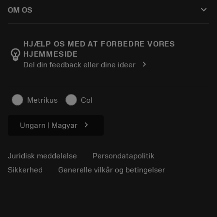
Sådan køber du
Vejledninger og vejledninger
Tailor Made
keyboard_arrow_down
OM OS
Bestil
Lommeregnere og apps
Om Sandvik Coromant
Returnering
Kataloger og håndbøger
Manufacturing Wellness
Spor din ordre
HJÆLP OS MED AT FORBEDRE VORES
emoji_objects
HJEMMESIDE
Karriere
Lav et tilbud
chevron_right
Del din feedback eller dine ideer
Bæredygtig virksomhed
Artikler
Til pressen
Metrikus
Col
chevron_right
Ungarn | Magyar
Juridisk meddelelse
Persondatapolitik
Sikkerhed
Generelle vilkår og betingelser