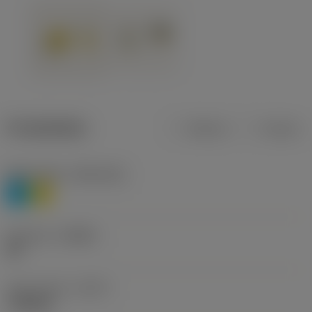
Produktdata
Metrisk
Tommer
Materiale(r)
(TMC1ISO)
P
M
Geometri
(CBMD)
HR
Type af drift
(CTPT)
roughing