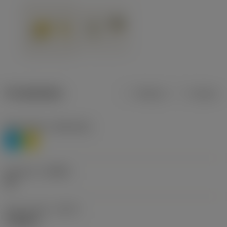
Produktdata
Metrisk
Tommer
Materiale(r)
(TMC1ISO)
P
M
Geometri
(CBMD)
HR
Type af drift
(CTPT)
roughing