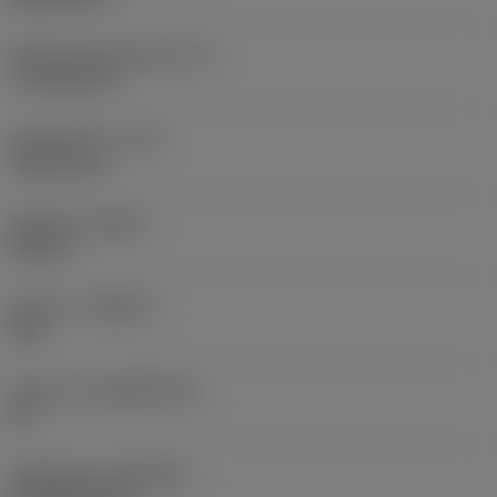
Effektiv skærlængde
(LE)
17,7439 mm
Hjørneradius
(RE)
1,5875 mm
Udførsel
(HAND)
Neutral
Kvalitet
(GRADE)
235
Substrat
(SUBSTRATE)
HC
Belægning
(COATING)