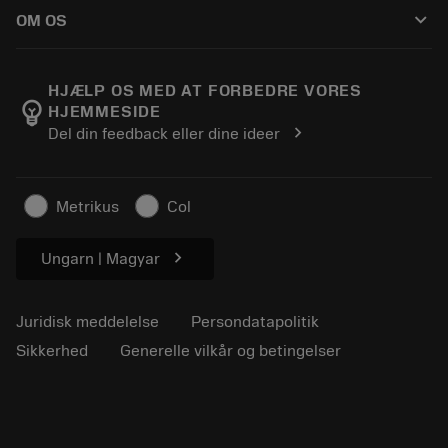
Sådan køber du
Vejledninger og vejledninger
Tailor Made
keyboard_arrow_down
OM OS
Bestil
Lommeregnere og apps
Om Sandvik Coromant
Returnering
Kataloger og håndbøger
Manufacturing Wellness
Spor din ordre
HJÆLP OS MED AT FORBEDRE VORES
emoji_objects
HJEMMESIDE
Karriere
Lav et tilbud
chevron_right
Del din feedback eller dine ideer
Bæredygtig virksomhed
Artikler
Til pressen
Metrikus
Col
chevron_right
Ungarn | Magyar
Juridisk meddelelse
Persondatapolitik
Sikkerhed
Generelle vilkår og betingelser