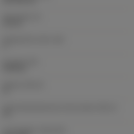
CVD TiCN+TiN
Skærtykkelse
(S)
6,35 mm
Frigangsvinkel, primær
(AN)
0 °
Emnevægt
(WT)
0,0262 kg
Skærleje
(SSC_M)
19
Kode på skærlejestørrelse, britisk standard
(SSC_N)
3/4
Lanceringsdato
(ValFrom20)