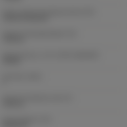
Kode for skærmonteringstype (metrisk)
(IFS)
Cylindrical fixing hole
Diameter på fastspændingshul
(D1)
7,925 mm
Skærstørrelse og – form
(CUTINT_SIZESHAPE)
CN1906
Antal skær
(CEDC)
2
Diameter på indskrevet cirkel
(IC)
19,05 mm
Kode på skærform
(SC)
Rhombic 80