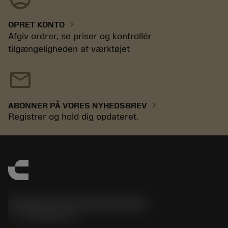
chevron_right
OPRET KONTO
Afgiv ordrer, se priser og kontrollér
tilgængeligheden af værktøjet
mail
chevron_right
ABONNER PÅ VORES NYHEDSBREV
Registrer og hold dig opdateret.
Sandvik Coromant Denmark
phone
+4589882066