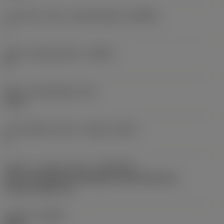
Forhold for maks. arbejdsindgreb
(AERMX)
1
Maks. stigningsvinkel
(RMPX)
0 °
Maks. indstiksdybde
(AZ)
0 mm
Antal effektive skær i indgreb
(ZEFP)
2
Kobling - maskinretning
(ADINTMS)
Arbor -ISO 6462 -A (hexagon socket head cap
screw) -metric: 22
Udførsel
(HAND)