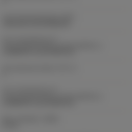
2
Kode på fastspændingtype
(MTP)
clamp with screw through hole
Del 2 af identifikatorer for
skæreemnegrænseflade
(CUTINT_MASTER_1)
CoroMill 390 -size 18 (R390-18)
Antal skærende enheder
(CICT_3)
6
Del 2 af identifikatorer for
skæreemnegrænseflade
(CUTINT_MASTER_3)
CoroMill 390 -size 18 (R390-18)
Maks. spåndybde
(APMX)
57 mm