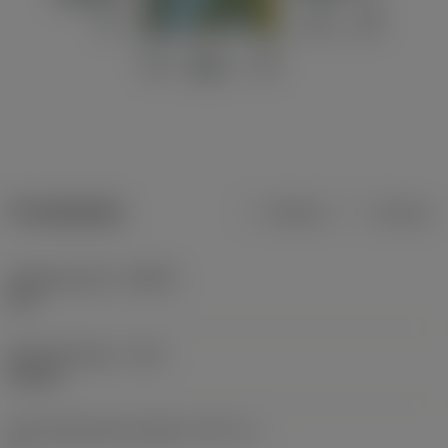
Produktdata
Metrisk
Tommer
Indgrebsvinkel
(KAPR)
90 °
Skærediameter
(DC)
54 mm
Antal skærende enheder
(CICT_1)