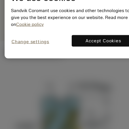
ANSI: R390-054Q22-
57L
Sandvik Coromant use cookies and other technologies t
give you the best experience on our website. Read more
Generiske
deployed_code
Vis 3D-model
remove
add
on
Cookie policy
billeder
shopping_cart
Læg i 
Accept Cookies
Change settings
Tekniske illustrationer