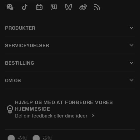
keyboard_arrow_down
PRODUKTER
Alle produkter
keyboard_arrow_down
SERVICEYDELSER
CoroPlus® Tool Guide
Genbrug
Tool Assembly
keyboard_arrow_down
BESTILLING
Genopslibning
Tailor Made
Sådan køber du
Viden
Kataloger
keyboard_arrow_down
OM OS
Bestil
E-læring
Karriere
Returner
Events og uddannelse
Om Sandvik Coromant
Spor din ordre
Tool ID
HJÆLP OS MED AT FORBEDRE VORES
emoji_objects
HJEMMESIDE
Find os
FAQ
chevron_right
Del din feedback eller dine ideer
Til pressen
Kontakt
Sikkerhedsoplysninger
Bæredygtighed
公制
英制