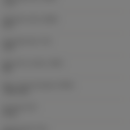
-7,17 °
Spånvinkel, aksial
(GAMP)
13,5 °
Drejningsmoment
(TQ)
3 Nm
Materiale for værktøj
(BMC)
Stål
Maks. rotationshastighed
(RPMX)
7.500 1/min
Emnevægt
(WT)
0,9 kg
Samlet længde
(OAL)