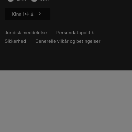
chevron_right
Kina | 中文
Juridisk meddelelse
Persondatapolitik
Sikkerhed
Generelle vilkår og betingelser