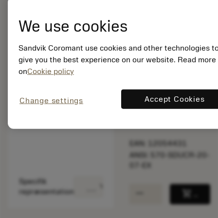
produkt.
We use cookies
Listepris:
2 480.00 DKK
Sandvik Coromant use cookies and other technologies t
Ikke på lager
give you the best experience on our website. Read more
on
Cookie policy
Antal pr. pakke: 1
Accept Cookies
ISO: 570-SDUCR-20-
Change settings
07-EX
Materiale-id: 5764362
EAN: 12054431
ANSI: 570-SDUCR-20-
07-EX
Specifik
deployed_code
Vis 3D-model
remove
add
repræsentation
shopping_cart
Læg i 