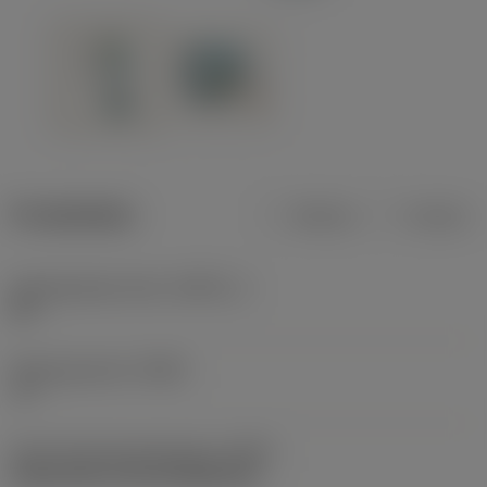
Produktdata
Metrisk
Tommer
Værktøjsskærvinkel
(KAPR_1)
93 °
Stigningsvinkel
(PSIR)
-3 °
Kode på fastspændingtype
(MTP)
clamp with screw through hole