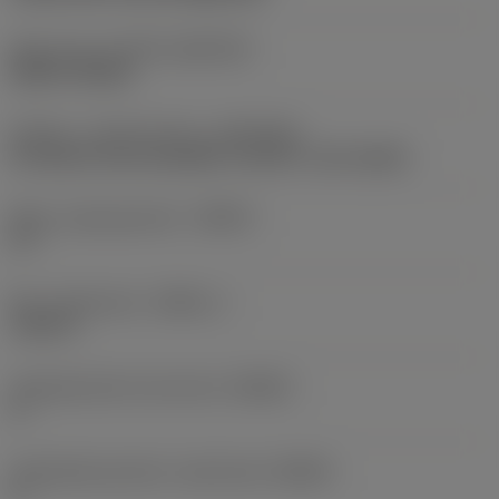
Skær type
(CUTINT_MASTER)
DCMT 070204
Kobling - maskinretning
(ADINTMS)
SL head (screw mounted) -size 20, -slot coolant
Maks. stigningsvinkel
(RMPX)
27 °
Min. huldiameter
(DMIN_1)
1,063 in
Værktøjsvinkel mod emnet
(BAWS)
0 °
Værktøjskropvinkel, maskinside
(BAMS)
0 °