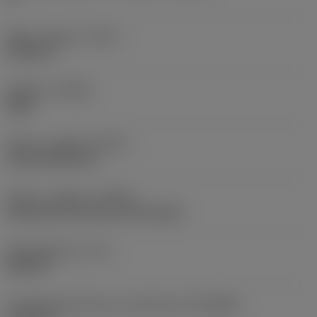
Maks. udhæng
(OHX)
0,5906 in
Udførsel
(HAND)
Right
Køling - udgang
(CXSC)
axial inclined exit
Køling - indgang
(CNSC)
decentral over slots on the shank
Kølemiddeltryk
(CP)
580 PSI
Forbindelsesdiameter, maskinside
(DCONMS)