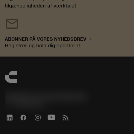
tilgængeligheden af værktøjet
mail
chevron_right
ABONNER PÅ VORES NYHEDSBREV
Registrer og hold dig opdateret.
Sandvik Coromant Denmark
phone
+4589882066