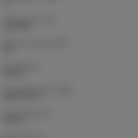
-3 °
Drejningsmoment
(TQ)
0,6638 ftlbf
Materiale for værktøj
(BMC)
Stål
Emnevægt
(WT)
0,0741 lb
Hovedskæridentifikation
(MIID)
DCMT 07 02 04
Samlet længde
(OAL)
1,2047 in
Skærleje
(SSC_M)