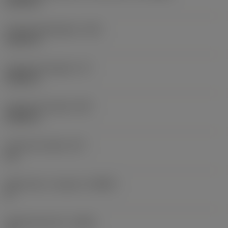
0,7874 in
Fremspringslængde
(LPR)
1,0472 in
Funktionel længde
(LF)
0,5906 in
Funktionel bredde
(WF)
0,5906 in
Funktionel højde
(HF)
0 in
Spånvinkel, ortogonal
(GAMO)
0 °
Hældningsvinkel
(LAMS)