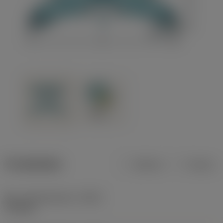
Produktdata
Metrisk
Tommer
Min. skærediameter
(DCN)
778 mm