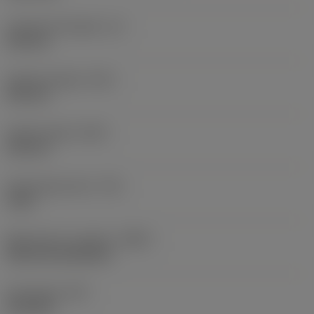
Funktionel længde
(LF)
218 mm
Samlet længde
(OAL)
218 mm
Samlet højde
(OAH)
164 mm
Drejningsmoment
(TQ)
3 Nm
Materiale for værktøj
(BMC)
Steel and aluminium
Emnevægt
(WT)
36,18 kg