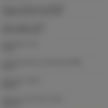
Kobling - maskinretning
(ADINTMS)
CoroBore XL Arbor -metric: 40X
Køling - indgang
(CNSC)
axial concentric entry
Kølemiddeltryk
(CP)
70 bar
Forbindelsesdiameter, maskinside
(DCONMS)
40 mm
Navdiameter
(DHUB)
160 mm
Diameter af skruehulscirkel
(DBC)
101,6 mm