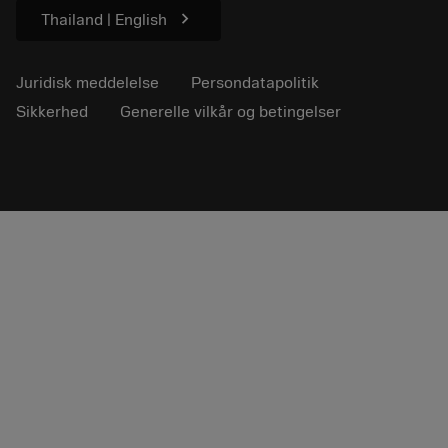
chevron_right
Thailand | English
Juridisk meddelelse
Persondatapolitik
Sikkerhed
Generelle vilkår og betingelser