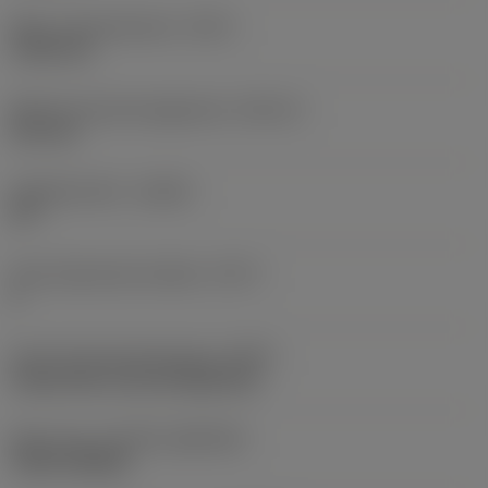
Maks. skærediameter
(DCX)
1.020 mm
Maksimumjusteringsgrænse
(ADJLX)
121 mm
Indgrebsvinkel
(KAPR)
90 °
Antal skærende enheder
(CICT)
2
Kode på fastspændingtype
(MTP)
clamp with screw through hole
Skær type
(CUTINT_MASTER)
TCMT 220408