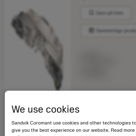
bookmark
Gem på liste
balance
Sammenlign prod
Listepris:
41 625.00 DKK
Lavet på
bestilling
Antal pr. pakke: 1
ISO: 820-1020TC22
We use cookies
Materiale-id: 6352123
Sandvik Coromant use cookies and other technologies t
EAN: 26352123
give you the best experience on our website. Read more