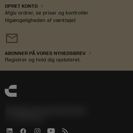
chevron_right
OPRET KONTO
Afgiv ordrer, se priser og kontrollér
tilgængeligheden af værktøjet
mail
chevron_right
ABONNER PÅ VORES NYHEDSBREV
Registrer og hold dig opdateret.
Sandvik Coromant Denmark
phone
+4589882066