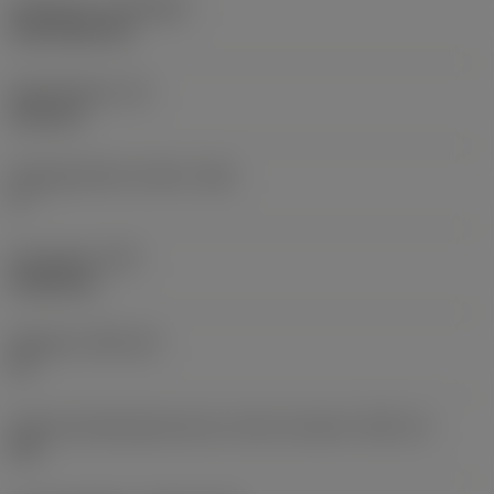
Belægning
(COATING)
CVD TiCN+TiN
Skærtykkelse
(S)
6,35 mm
Frigangsvinkel, primær
(AN)
0 °
Emnevægt
(WT)
0,0262 kg
Skærleje
(SSC_M)
19
Kode på skærlejestørrelse, britisk standard
(SSC_N)
3/4