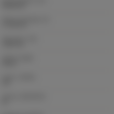
Kode på skærform
(SC)
Rhombic 80
Effektiv skærlængde
(LE)
17,7439 mm
Hjørneradius
(RE)
1,5875 mm
Udførsel
(HAND)
Neutral
Kvalitet
(GRADE)
235
Substrat
(SUBSTRATE)
HC