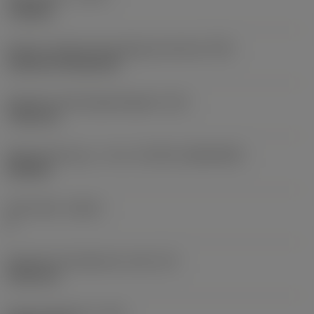
roughing
Kode for skærmonteringstype (metrisk)
(IFS)
Cylindrical fixing hole
Diameter på fastspændingshul
(D1)
7,925 mm
Skærstørrelse og – form
(CUTINT_SIZESHAPE)
CN1906
Antal skær
(CEDC)
2
Diameter på indskrevet cirkel
(IC)
19,05 mm