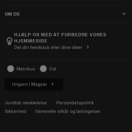
Distributører og specialister
Genopslibning
Sådan køber du
Vejledninger og vejledninger
Tailor Made
keyboard_arrow_down
OM OS
Bestil
Lommeregnere og apps
Om Sandvik Coromant
Returnering
Kataloger og håndbøger
Manufacturing Wellness
Spor din ordre
HJÆLP OS MED AT FORBEDRE VORES
emoji_objects
HJEMMESIDE
Karriere
Lav et tilbud
chevron_right
Del din feedback eller dine ideer
Bæredygtig virksomhed
Artikler
Til pressen
Metrikus
Col
chevron_right
Ungarn | Magyar
Juridisk meddelelse
Persondatapolitik
Sikkerhed
Generelle vilkår og betingelser