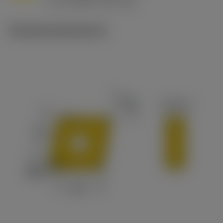
v
65 m/min (90 - 50)
c
Tekniske illustrationer