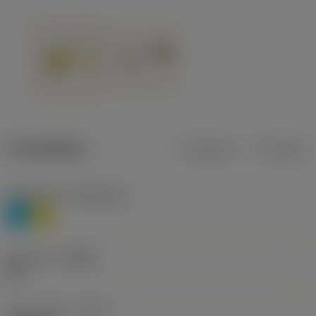
Produktdata
Metrisk
Tommer
Materiale(r)
(TMC1ISO)
P
M
Geometri
(CBMD)
HR
Type af drift
(CTPT)