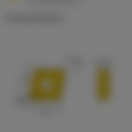
v
65 m/min (90 - 50)
c
Tekniske illustrationer