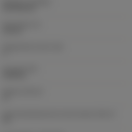
Belægning
(COATING)
CVD TiCN+TiN
Skærtykkelse
(S)
6,35 mm
Frigangsvinkel, primær
(AN)
0 °
Emnevægt
(WT)
0,0262 kg
Skærleje
(SSC_M)
19
Kode på skærlejestørrelse, britisk standard
(SSC_N)
3/4