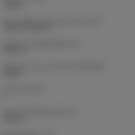
roughing
Kode for skærmonteringstype (metrisk)
(IFS)
Cylindrical fixing hole
Diameter på fastspændingshul
(D1)
7,925 mm
Skærstørrelse og – form
(CUTINT_SIZESHAPE)
CN1906
Antal skær
(CEDC)
2
Diameter på indskrevet cirkel
(IC)
19,05 mm