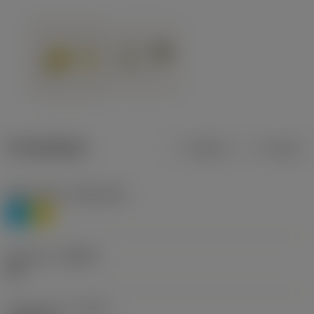
Produktdata
Metrisk
Tommer
Materiale(r)
(TMC1ISO)
P
M
Geometri
(CBMD)
HR
Type af drift
(CTPT)