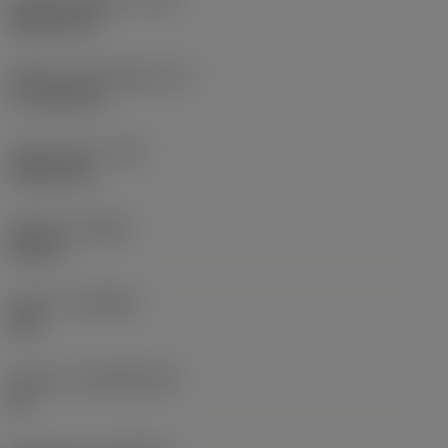
Kode på skærform
(SC)
Rhombic 80
Effektiv skærlængde
(LE)
17,7439 mm
Hjørneradius
(RE)
1,5875 mm
Udførsel
(HAND)
Neutral
Kvalitet
(GRADE)
235
Substrat
(SUBSTRATE)
HC