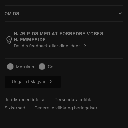
Distributører og specialister
Genopslibning
Sådan køber du
Vejledninger og vejledninger
Tailor Made
keyboard_arrow_down
OM OS
Bestil
Lommeregnere og apps
Om Sandvik Coromant
Returnering
Kataloger og håndbøger
Manufacturing Wellness
Spor din ordre
HJÆLP OS MED AT FORBEDRE VORES
emoji_objects
HJEMMESIDE
Karriere
Lav et tilbud
chevron_right
Del din feedback eller dine ideer
Bæredygtig virksomhed
Artikler
Til pressen
Metrikus
Col
chevron_right
Ungarn | Magyar
Juridisk meddelelse
Persondatapolitik
Sikkerhed
Generelle vilkår og betingelser