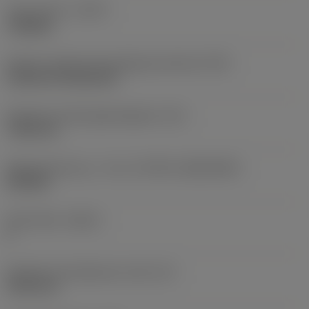
Type af drift
(CTPT)
roughing
Kode for skærmonteringstype (metrisk)
(IFS)
Cylindrical fixing hole
Diameter på fastspændingshul
(D1)
7,925 mm
Skærstørrelse og – form
(CUTINT_SIZESHAPE)
CN1906
Antal skær
(CEDC)
2
Diameter på indskrevet cirkel
(IC)
19,05 mm