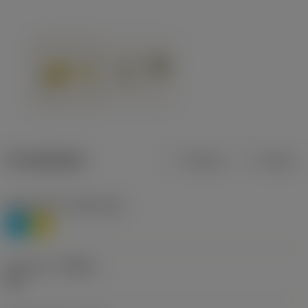
Produktdata
Metrisk
Tommer
Materiale(r)
(TMC1ISO)
P
M
Geometri
(CBMD)
HR