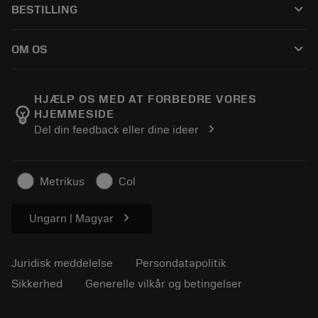
keyboard_arrow_down
BESTILLING
Distributører og specialister
Genopslibning
Sådan køber du
Vejledninger og vejledninger
Tailor Made
keyboard_arrow_down
OM OS
Bestil
Lommeregnere og apps
Om Sandvik Coromant
Returnering
Kataloger og håndbøger
Manufacturing Wellness
Spor din ordre
HJÆLP OS MED AT FORBEDRE VORES
emoji_objects
HJEMMESIDE
Karriere
Lav et tilbud
chevron_right
Del din feedback eller dine ideer
Bæredygtig virksomhed
Artikler
Til pressen
Metrikus
Col
chevron_right
Ungarn | Magyar
Juridisk meddelelse
Persondatapolitik
Sikkerhed
Generelle vilkår og betingelser