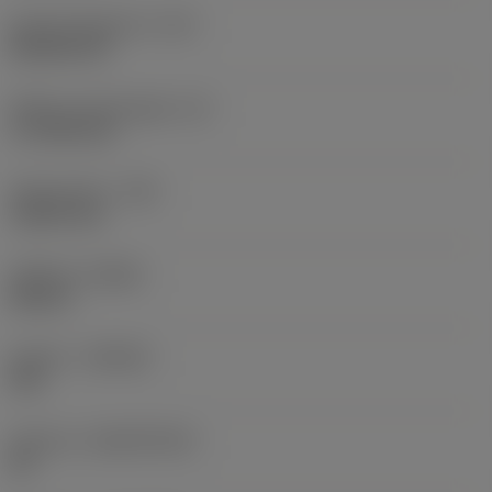
Kode på skærform
(SC)
Rhombic 80
Effektiv skærlængde
(LE)
17,7439 mm
Hjørneradius
(RE)
1,5875 mm
Udførsel
(HAND)
Neutral
Kvalitet
(GRADE)
235
Substrat
(SUBSTRATE)
HC