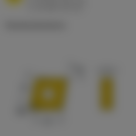
h
0.8 mm/r (0.5 - 1.1)
ex
v
65 m/min (90 - 50)
c
Tekniske illustrationer