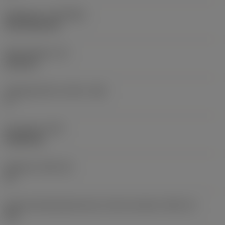
Belægning
(COATING)
CVD TiCN+TiN
Skærtykkelse
(S)
6,35 mm
Frigangsvinkel, primær
(AN)
0 °
Emnevægt
(WT)
0,0262 kg
Skærleje
(SSC_M)
19
Kode på skærlejestørrelse, britisk standard
(SSC_N)
3/4