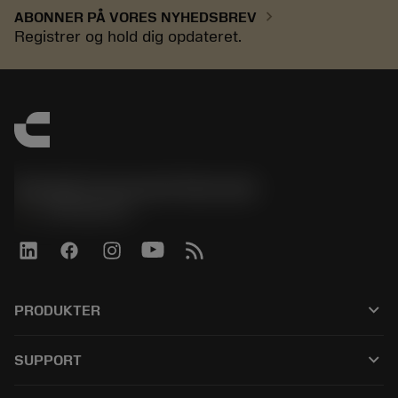
chevron_right
ABONNER PÅ VORES NYHEDSBREV
Registrer og hold dig opdateret.
Sandvik Coromant Denmark
phone
+4589882066
keyboard_arrow_down
PRODUKTER
Alle værktøjer
keyboard_arrow_down
SUPPORT
Al software
Kundeservice
Genbrug