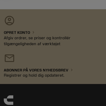
account_circle
chevron_right
OPRET KONTO
Afgiv ordrer, se priser og kontrollér
tilgængeligheden af værktøjet
mail
chevron_right
ABONNER PÅ VORES NYHEDSBREV
Registrer og hold dig opdateret.