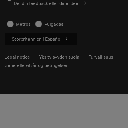
chevron_right
Del din feedback eller dine ideer
Kestävä liiketoiminta
Artikkelit
Lehdistölle
Metros
Pulgadas
chevron_right
Storbritannien | Español
Legal notice
Yksityisyyden suoja
Turvallisuus
Generelle vilkår og betingelser