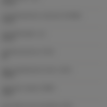
9,2 mm
Forbindelsesdiameter, maskinside
(DCONMS)
10 mm
Anvendelig længde
(LU)
45 mm
Opnåelig hultolerance
(TCHA)
H8
Maks. længde/diameter forhold
(ULDR)
4,8913
Spånvinkel, ortogonal
(GAMO)
19,01 °
Antal effektive skær på spånflade
(ZEFF)