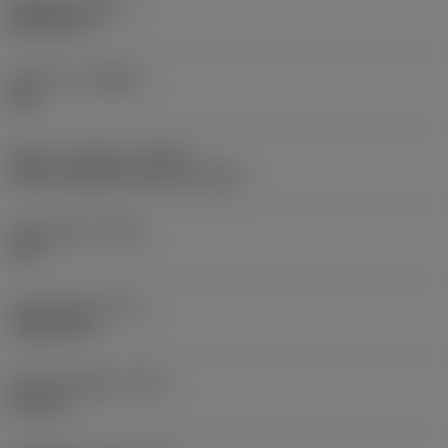
Skafttype
(BSG)
DIN 6537 K
Geometri
(CBMD)
PM
Køling - indgang
(CNSC)
axial concentric entry on circle
Skærevinkel
(SIG)
147 °
Punktlængde
(PL)
1,3626 mm
Samlet længde
(OAL)
103 mm