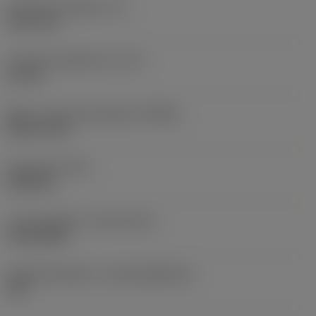
Funktionel længde
(LF)
101,5 mm
Længe på spånkanal
(LCF)
61 mm
Maks. rotationshastighed
(RPMX)
8.650 1/min
Emnevægt
(WT)
0,085 kg
Lanceringsdato
(ValFrom20)
19.02.2022
Udgivelsespakke-id
(RELEASEPACK)
22.1