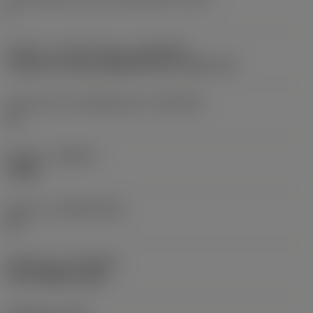
2
Kobling - maskinretning
(ADINTMS)
Cylindrical shank (DIN6535-HA) -metric: 10
Tolerance for skaftdiameter
(TCDCON)
h6
Kvalitet
(GRADE)
P1BM
Substrat
(SUBSTRATE)
HC
Belægning
(COATING)
PVD TiAlSiN+TiSiN