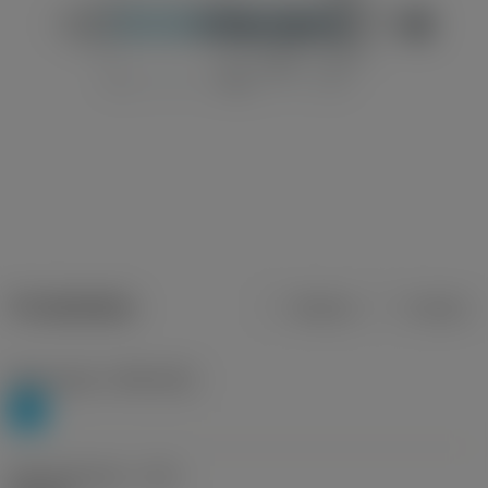
Produktdata
Metrisk
Tommer
Materiale(r)
(TMC1ISO)
P
Skærediameter
(DC)