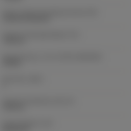
Kode for skærmonteringstype (metrisk)
(IFS)
Cylindrical fixing hole
Diameter på fastspændingshul
(D1)
7,925 mm
Skærstørrelse og – form
(CUTINT_SIZESHAPE)
CN1906
Antal skær
(CEDC)
2
Diameter på indskrevet cirkel
(IC)
19,05 mm
Kode på skærform
(SC)
Rhombic 80