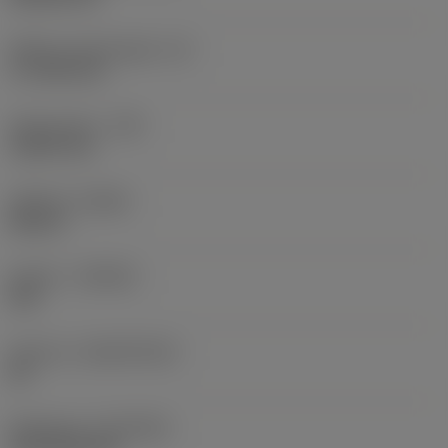
Effektiv skærlængde
(LE)
17,7439 mm
Hjørneradius
(RE)
1,5875 mm
Udførsel
(HAND)
Neutral
Kvalitet
(GRADE)
235
Substrat
(SUBSTRATE)
HC
Belægning
(COATING)