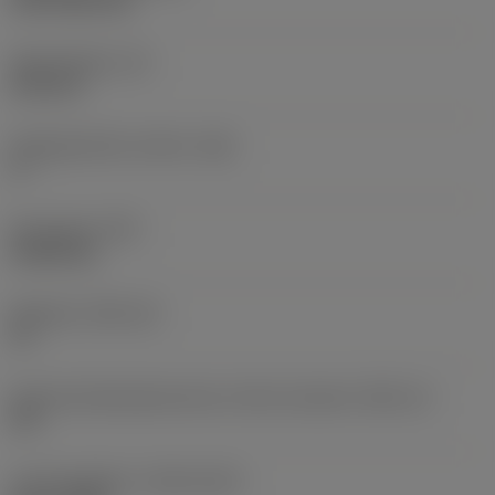
CVD TiCN+TiN
Skærtykkelse
(S)
6,35 mm
Frigangsvinkel, primær
(AN)
0 °
Emnevægt
(WT)
0,0262 kg
Skærleje
(SSC_M)
19
Kode på skærlejestørrelse, britisk standard
(SSC_N)
3/4
Lanceringsdato
(ValFrom20)