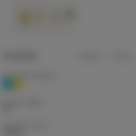
Produktdata
Metrisk
Tommer
Materiale(r)
(TMC1ISO)
P
M
Geometri
(CBMD)
HR
Type af drift
(CTPT)
roughing