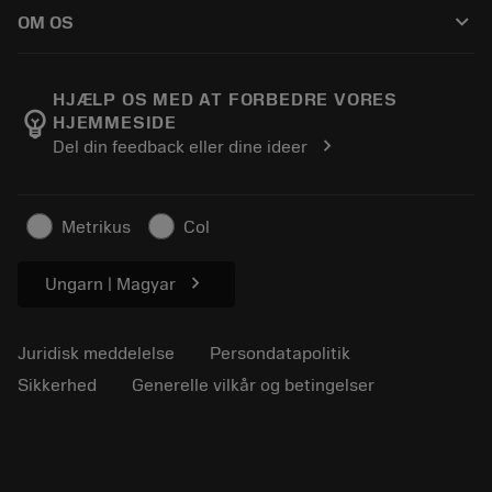
Sådan køber du
Vejledninger og vejledninger
Tailor Made
keyboard_arrow_down
OM OS
Bestil
Lommeregnere og apps
Om Sandvik Coromant
Returnering
Kataloger og håndbøger
Manufacturing Wellness
Spor din ordre
HJÆLP OS MED AT FORBEDRE VORES
emoji_objects
HJEMMESIDE
Karriere
Lav et tilbud
chevron_right
Del din feedback eller dine ideer
Bæredygtig virksomhed
Artikler
Til pressen
Metrikus
Col
chevron_right
Ungarn | Magyar
Juridisk meddelelse
Persondatapolitik
Sikkerhed
Generelle vilkår og betingelser