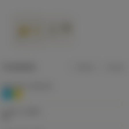
Produktdata
Metrisk
Tommer
Materiale(r)
(TMC1ISO)
P
M
Geometri
(CBMD)
HR