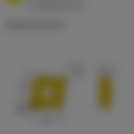
h
0.8 mm/r (0.5 - 1.1)
ex
v
65 m/min (90 - 50)
c
Tekniske illustrationer