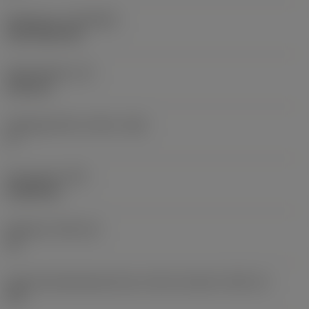
Belægning
(COATING)
CVD TiCN+TiN
Skærtykkelse
(S)
6,35 mm
Frigangsvinkel, primær
(AN)
0 °
Emnevægt
(WT)
0,0262 kg
Skærleje
(SSC_M)
19
Kode på skærlejestørrelse, britisk standard
(SSC_N)
3/4