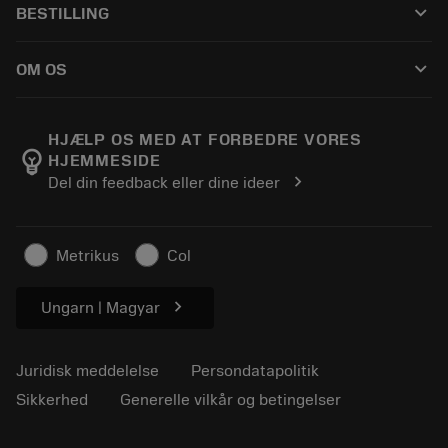
keyboard_arrow_down
BESTILLING
Distributører og specialister
Genopslibning
Sådan køber du
Vejledninger og vejledninger
Tailor Made
keyboard_arrow_down
OM OS
Bestil
Lommeregnere og apps
Om Sandvik Coromant
Returnering
Kataloger og håndbøger
Manufacturing Wellness
Spor din ordre
HJÆLP OS MED AT FORBEDRE VORES
emoji_objects
HJEMMESIDE
Karriere
Lav et tilbud
chevron_right
Del din feedback eller dine ideer
Bæredygtig virksomhed
Artikler
Til pressen
Metrikus
Col
chevron_right
Ungarn | Magyar
Juridisk meddelelse
Persondatapolitik
Sikkerhed
Generelle vilkår og betingelser