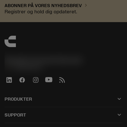
chevron_right
ABONNER PÅ VORES NYHEDSBREV
Registrer og hold dig opdateret.
Sandvik Coromant Denmark
phone
+4589882066
keyboard_arrow_down
PRODUKTER
Alle værktøjer
keyboard_arrow_down
SUPPORT
Al software
Kundeservice
Genbrug