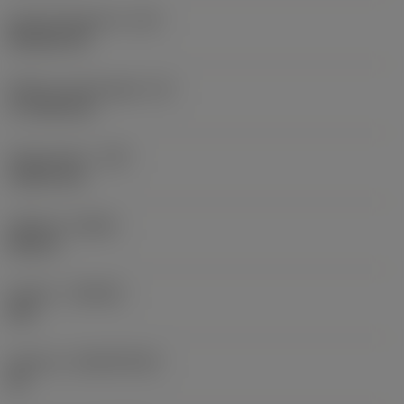
Kode på skærform
(SC)
Rhombic 80
Effektiv skærlængde
(LE)
17,7439 mm
Hjørneradius
(RE)
1,5875 mm
Udførsel
(HAND)
Neutral
Kvalitet
(GRADE)
235
Substrat
(SUBSTRATE)
HC