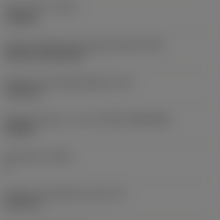
Type af drift
(CTPT)
roughing
Kode for skærmonteringstype (metrisk)
(IFS)
Cylindrical fixing hole
Diameter på fastspændingshul
(D1)
7,925 mm
Skærstørrelse og – form
(CUTINT_SIZESHAPE)
CN1906
Antal skær
(CEDC)
2
Diameter på indskrevet cirkel
(IC)
19,05 mm