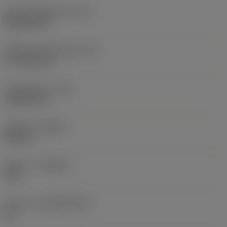
Kode på skærform
(SC)
Rhombic 80
Effektiv skærlængde
(LE)
17,7439 mm
Hjørneradius
(RE)
1,5875 mm
Udførsel
(HAND)
Neutral
Kvalitet
(GRADE)
235
Substrat
(SUBSTRATE)
HC