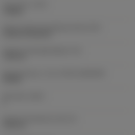
Type af drift
(CTPT)
roughing
Kode for skærmonteringstype (metrisk)
(IFS)
Cylindrical fixing hole
Diameter på fastspændingshul
(D1)
7,925 mm
Skærstørrelse og – form
(CUTINT_SIZESHAPE)
CN1906
Antal skær
(CEDC)
2
Diameter på indskrevet cirkel
(IC)
19,05 mm