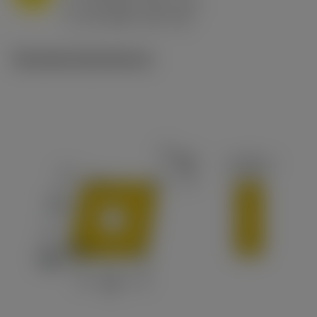
h
0.8 mm/r (0.5 - 1.1)
ex
v
65 m/min (90 - 50)
c
Tekniske illustrationer