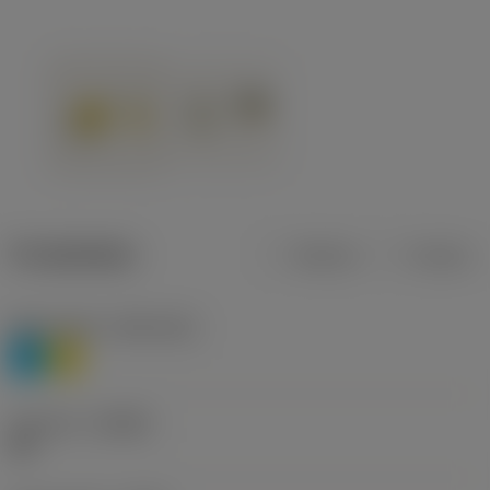
Produktdata
Metrisk
Tommer
Materiale(r)
(TMC1ISO)
P
M
Geometri
(CBMD)
HR