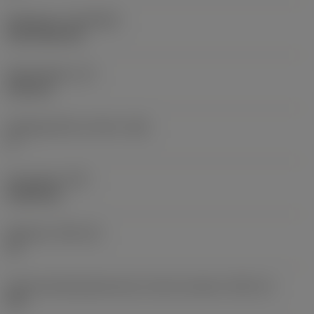
Belægning
(COATING)
CVD TiCN+TiN
Skærtykkelse
(S)
6,35 mm
Frigangsvinkel, primær
(AN)
0 °
Emnevægt
(WT)
0,0262 kg
Skærleje
(SSC_M)
19
Kode på skærlejestørrelse, britisk standard
(SSC_N)
3/4