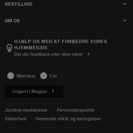
keyboard_arrow_down
BESTILLING
Distributører og specialister
Genopslibning
Sådan køber du
Vejledninger og vejledninger
Tailor Made
keyboard_arrow_down
OM OS
Bestil
Lommeregnere og apps
Om Sandvik Coromant
Returnering
Kataloger og håndbøger
Manufacturing Wellness
Spor din ordre
HJÆLP OS MED AT FORBEDRE VORES
emoji_objects
HJEMMESIDE
Karriere
Lav et tilbud
chevron_right
Del din feedback eller dine ideer
Bæredygtig virksomhed
Artikler
Til pressen
Metrikus
Col
chevron_right
Ungarn | Magyar
Juridisk meddelelse
Persondatapolitik
Sikkerhed
Generelle vilkår og betingelser