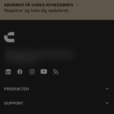
chevron_right
ABONNER PÅ VORES NYHEDSBREV
Registrer og hold dig opdateret.
Sandvik Coromant Denmark
phone
+4589882066
keyboard_arrow_down
PRODUKTER
Alle værktøjer
keyboard_arrow_down
SUPPORT
Al software
Kundeservice
Genbrug