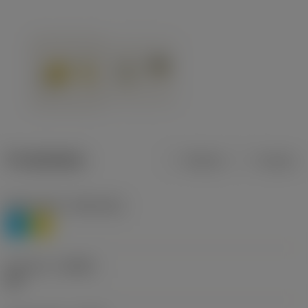
Produktdata
Metrisk
Tommer
Materiale(r)
(TMC1ISO)
P
M
Geometri
(CBMD)
HR