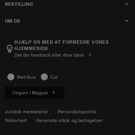
keyboard_arrow_down
BESTILLING
Distributører og specialister
Genopslibning
Sådan køber du
Vejledninger og vejledninger
Tailor Made
keyboard_arrow_down
OM OS
Bestil
Lommeregnere og apps
Om Sandvik Coromant
Returnering
Kataloger og håndbøger
Manufacturing Wellness
Spor din ordre
HJÆLP OS MED AT FORBEDRE VORES
emoji_objects
HJEMMESIDE
Karriere
Lav et tilbud
chevron_right
Del din feedback eller dine ideer
Bæredygtig virksomhed
Artikler
Til pressen
Metrikus
Col
chevron_right
Ungarn | Magyar
Juridisk meddelelse
Persondatapolitik
Sikkerhed
Generelle vilkår og betingelser