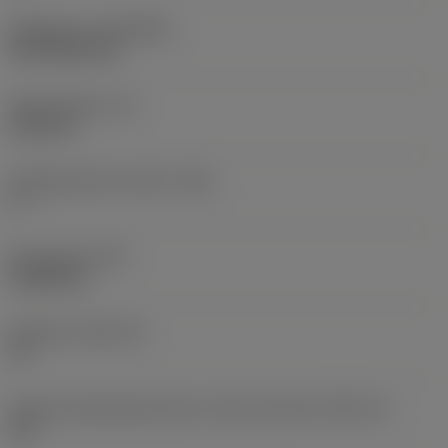
Belægning
(COATING)
CVD TiCN+TiN
Skærtykkelse
(S)
6,35 mm
Frigangsvinkel, primær
(AN)
0 °
Emnevægt
(WT)
0,0262 kg
Skærleje
(SSC_M)
19
Kode på skærlejestørrelse, britisk standard
(SSC_N)
3/4