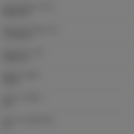
Kode på skærform
(SC)
Rhombic 80
Effektiv skærlængde
(LE)
17,7439 mm
Hjørneradius
(RE)
1,5875 mm
Udførsel
(HAND)
Neutral
Kvalitet
(GRADE)
235
Substrat
(SUBSTRATE)
HC