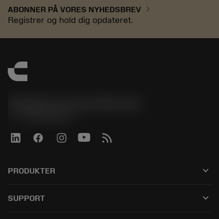
chevron_right
ABONNER PÅ VORES NYHEDSBREV
Registrer og hold dig opdateret.
Sandvik Coromant Denmark
phone
+4589882066
keyboard_arrow_down
PRODUKTER
Alle værktøjer
keyboard_arrow_down
SUPPORT
Al software
Kundeservice
Genbrug