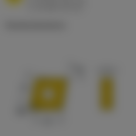
h
0.8 mm/r (0.5 - 1.1)
ex
v
65 m/min (90 - 50)
c
Tekniske illustrationer