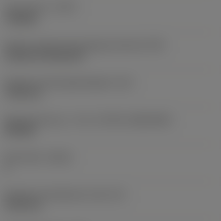
Type af drift
(CTPT)
roughing
Kode for skærmonteringstype (metrisk)
(IFS)
Cylindrical fixing hole
Diameter på fastspændingshul
(D1)
7,925 mm
Skærstørrelse og – form
(CUTINT_SIZESHAPE)
CN1906
Antal skær
(CEDC)
2
Diameter på indskrevet cirkel
(IC)
19,05 mm