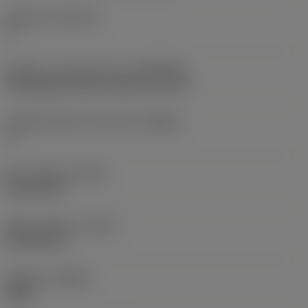
Skærleje
(SSC_M)
H
Kobling - maskinretning
(ADINTMS)
Rectangular shank -metric: 20 x 20
Værktøjsvinkel mod emnet
(BAWS)
0 °
Min. udhæng
(OHN)
40,708 mm
Maks. udhæng
(OHX)
60,708 mm
Udførsel
(HAND)
Right