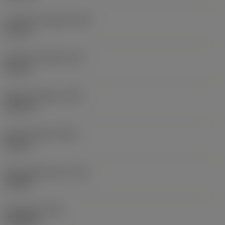
Funktionel bredde
(WF)
21 mm
Funktionel højde
(HF)
20 mm
Samlet længde
(OAL)
125 mm
Samlet højde
(OAH)
30 mm
Drejningsmoment
(TQ)
4,5 Nm
Emnevægt
(WT)
0,344 kg