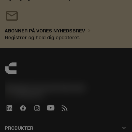
mail
chevron_right
ABONNER PÅ VORES NYHEDSBREV
Registrer og hold dig opdateret.
Sandvik Coromant Denmark
phone
+4589882066
keyboard_arrow_down
PRODUKTER