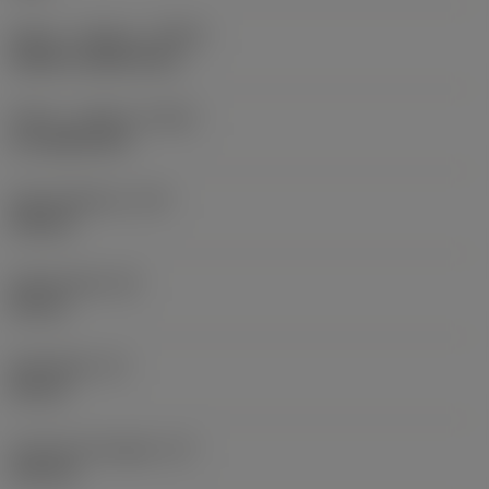
Køling - indgang
(CNSC)
without coolant entry
Køling - udgang
(CXSC)
no coolant exit
Kølemiddeltryk
(CP)
150 bar
Skaftbredde
(B)
20 mm
Skafthøjde
(H)
20 mm
Funktionel længde
(LF)
125 mm