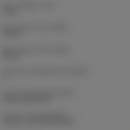
Maks. spåndybde
(CDX)
18 mm
Min. diameter for spor
(DAXIN)
220 mm
Maks. diameter for spor
(DAXX)
500 mm
Aksialt spor, underlagsretning
(AXGSUP)
2
Kode på fastspændingtype
(MTP)
clamp on top of insert
Skær type
(CUTINT_MASTER)
CoroCut 2 -size H (C2I-H2-0400-)