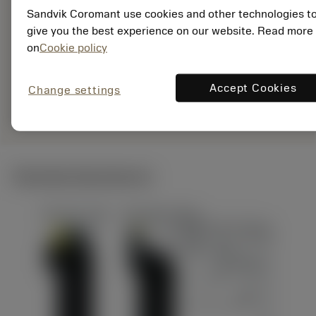
Sandvik Coromant use cookies and other technologies t
EAN:
give you the best experience on our website. Read more
7323227485546
on
Cookie policy
ANSI: 862.1-1700-
102A1-GM X2BM
Accept Cookies
Specifik
Change settings
deployed_code
Vis 3D-model
remove
add
repræsentation
shopping_cart
Læg i 
Tekniske illustrationer