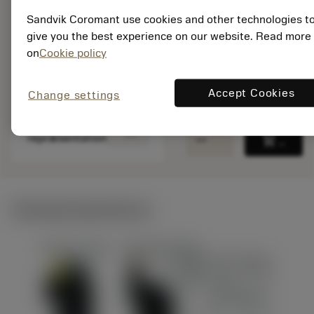
020A1-OS H10F
Sandvik Coromant use cookies and other technologies t
Materiale-id: 8426242
give you the best experience on our website. Read more
on
Cookie policy
EAN:
7323227485546
ANSI: 863.1-0485-
Accept Cookies
Change settings
020A1-OS H10F
Specifik
deployed_code
Vis 3D-model
remove
add
repræsentation
shopping_cart
Læg i 
Tekniske illustrationer