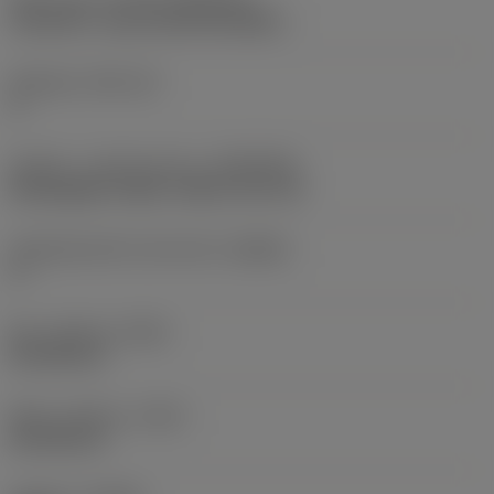
CoroCut 2 -size H (C2I-H2-0400-)
Skærleje
(SSC_M)
H
Kobling - maskinretning
(ADINTMS)
Rectangular shank -metric: 20 x 20
Værktøjsvinkel mod emnet
(BAWS)
0 °
Min. udhæng
(OHN)
40,708 mm
Maks. udhæng
(OHX)
60,708 mm