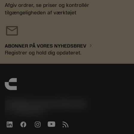
Afgiv ordrer, se priser og kontrollér
tilgængeligheden af værktøjet
mail
chevron_right
ABONNER PÅ VORES NYHEDSBREV
Registrer og hold dig opdateret.
Sandvik Coromant Denmark
phone
+4589882066