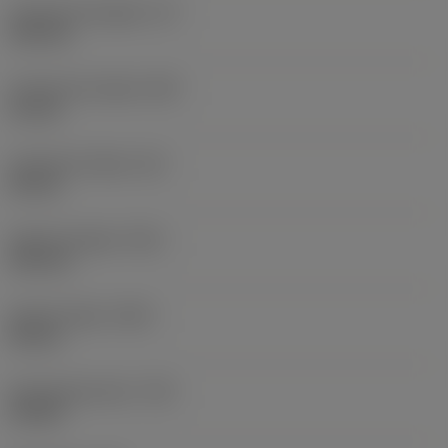
Funktionel længde
(LF)
125 mm
Funktionel bredde
(WF)
21 mm
Funktionel højde
(HF)
20 mm
Samlet længde
(OAL)
125 mm
Samlet højde
(OAH)
30 mm
Drejningsmoment
(TQ)
4,5 Nm