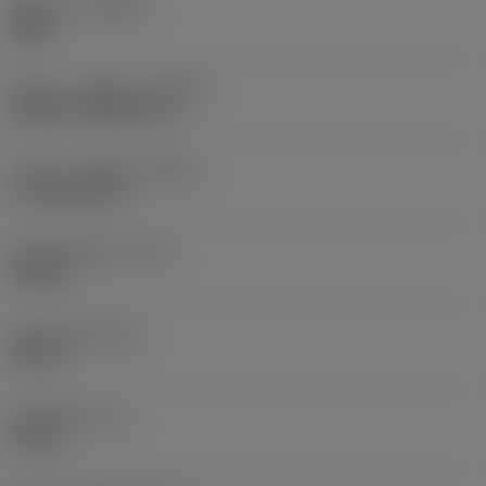
Udførsel
(HAND)
Right
Køling - indgang
(CNSC)
without coolant entry
Køling - udgang
(CXSC)
no coolant exit
Kølemiddeltryk
(CP)
150 bar
Skaftbredde
(B)
20 mm
Skafthøjde
(H)
20 mm