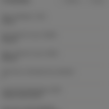
Produktdata
Metrisk
Tommer
Maks. spåndybde
(CDX)
18 mm
Min. diameter for spor
(DAXIN)
220 mm
Maks. diameter for spor
(DAXX)
500 mm
Aksialt spor, underlagsretning
(AXGSUP)
2
Kode på fastspændingtype
(MTP)
clamp on top of insert
Skær type
(CUTINT_MASTER)