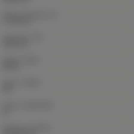
Effektiv skærlængde
(LE)
17,7439 mm
Hjørneradius
(RE)
1,5875 mm
Udførsel
(HAND)
Neutral
Kvalitet
(GRADE)
235
Substrat
(SUBSTRATE)
HC
Belægning
(COATING)