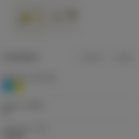
Produktdata
Metrisk
Tommer
Materiale(r)
(TMC1ISO)
P
M
Geometri
(CBMD)
HR
Type af drift
(CTPT)
roughing