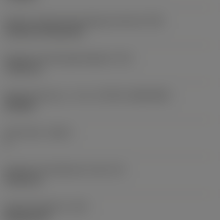
Kode for skærmonteringstype (metrisk)
(IFS)
Cylindrical fixing hole
Diameter på fastspændingshul
(D1)
7,925 mm
Skærstørrelse og – form
(CUTINT_SIZESHAPE)
CN1906
Antal skær
(CEDC)
2
Diameter på indskrevet cirkel
(IC)
19,05 mm
Kode på skærform
(SC)
Rhombic 80