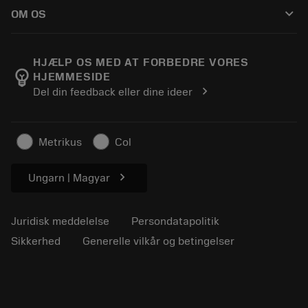
Sådan køber du
Vejledninger og vejledninger
Tailor Made
keyboard_arrow_down
OM OS
Bestil
Lommeregnere og apps
Om Sandvik Coromant
Returnering
Kataloger og håndbøger
Manufacturing Wellness
Spor din ordre
HJÆLP OS MED AT FORBEDRE VORES
emoji_objects
HJEMMESIDE
Karriere
Lav et tilbud
chevron_right
Del din feedback eller dine ideer
Bæredygtig virksomhed
Artikler
Til pressen
Metrikus
Col
chevron_right
Ungarn | Magyar
Juridisk meddelelse
Persondatapolitik
Sikkerhed
Generelle vilkår og betingelser