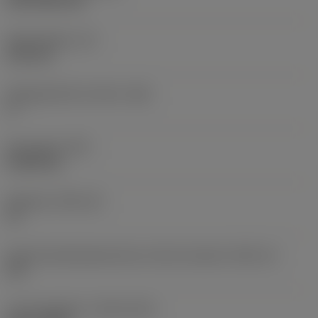
CVD TiCN+TiN
Skærtykkelse
(S)
6,35 mm
Frigangsvinkel, primær
(AN)
0 °
Emnevægt
(WT)
0,0262 kg
Skærleje
(SSC_M)
19
Kode på skærlejestørrelse, britisk standard
(SSC_N)
3/4
Lanceringsdato
(ValFrom20)