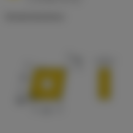
v
65 m/min (90 - 50)
c
Tekniske illustrationer