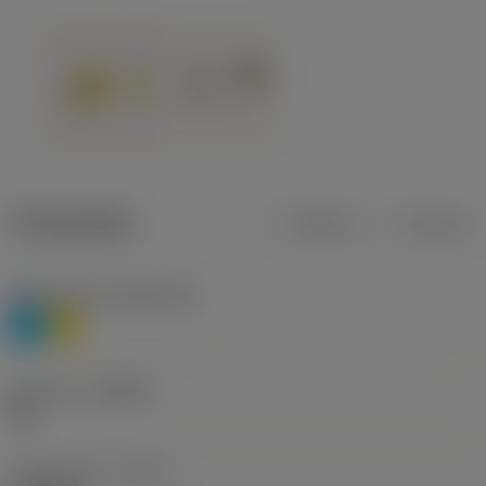
Produktdata
Metrisk
Tommer
Materiale(r)
(TMC1ISO)
P
M
Geometri
(CBMD)
HR
Type af drift
(CTPT)