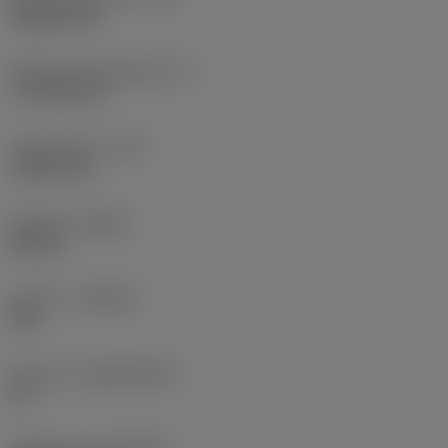
Rhombic 80
Effektiv skærlængde
(LE)
17,7439 mm
Hjørneradius
(RE)
1,5875 mm
Udførsel
(HAND)
Neutral
Kvalitet
(GRADE)
235
Substrat
(SUBSTRATE)
HC