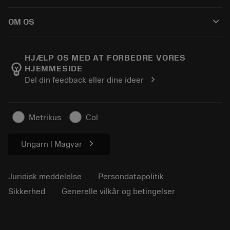
Sådan køber du
Vejledninger og vejledninger
Tailor Made
keyboard_arrow_down
OM OS
Bestil
Lommeregnere og apps
Om Sandvik Coromant
Returnering
Kataloger og håndbøger
Manufacturing Wellness
Spor din ordre
HJÆLP OS MED AT FORBEDRE VORES
emoji_objects
HJEMMESIDE
Karriere
Lav et tilbud
chevron_right
Del din feedback eller dine ideer
Bæredygtig virksomhed
Artikler
Til pressen
Metrikus
Col
chevron_right
Ungarn | Magyar
Juridisk meddelelse
Persondatapolitik
Sikkerhed
Generelle vilkår og betingelser