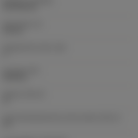
Belægning
(COATING)
CVD TiCN+TiN
Skærtykkelse
(S)
6,35 mm
Frigangsvinkel, primær
(AN)
0 °
Emnevægt
(WT)
0,0262 kg
Skærleje
(SSC_M)
19
Kode på skærlejestørrelse, britisk standard
(SSC_N)
3/4