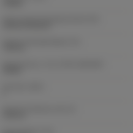
roughing
Kode for skærmonteringstype (metrisk)
(IFS)
Cylindrical fixing hole
Diameter på fastspændingshul
(D1)
7,925 mm
Skærstørrelse og – form
(CUTINT_SIZESHAPE)
CN1906
Antal skær
(CEDC)
2
Diameter på indskrevet cirkel
(IC)
19,05 mm
Kode på skærform
(SC)