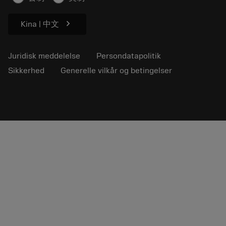
chevron_right
Kina | 中文
Juridisk meddelelse
Persondatapolitik
Sikkerhed
Generelle vilkår og betingelser