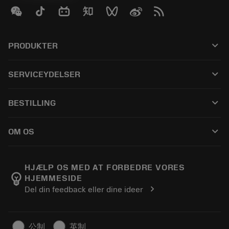
keyboard_arrow_down
PRODUKTER
Alle produkter
keyboard_arrow_down
SERVICEYDELSER
CoroPlus® Tool Guide
Genbrug
Tool Assembly
keyboard_arrow_down
BESTILLING
Genopslibning
Tailor Made
Sådan køber du
Viden
Kataloger
keyboard_arrow_down
OM OS
Bestil
E-læring
Karriere
Returner
Events og uddannelse
Om Sandvik Coromant
Spor din ordre
Tool ID
HJÆLP OS MED AT FORBEDRE VORES
emoji_objects
HJEMMESIDE
Find os
FAQ
chevron_right
Del din feedback eller dine ideer
Til pressen
Kontakt
Sikkerhedsoplysninger
Bæredygtighed
公制
英制