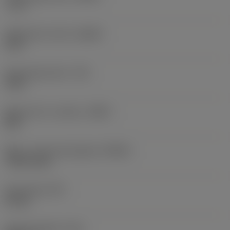
-7,17 °
Spånvinkel, aksial
(GAMP)
13,5 °
Drejningsmoment
(TQ)
3 Nm
Materiale for værktøj
(BMC)
Stål
Maks. rotationshastighed
(RPMX)
7.500 1/min
Emnevægt
(WT)
0,9 kg
Samlet længde
(OAL)