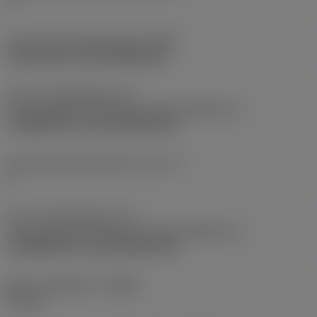
2
Kode på fastspændingtype
(MTP)
clamp with screw through hole
Del 2 af identifikatorer for
skæreemnegrænseflade
(CUTINT_MASTER_1)
CoroMill 390 -size 18 (R390-18)
Antal skærende enheder
(CICT_3)
6
Del 2 af identifikatorer for
skæreemnegrænseflade
(CUTINT_MASTER_3)
CoroMill 390 -size 18 (R390-18)
Maks. spåndybde
(APMX)
57 mm