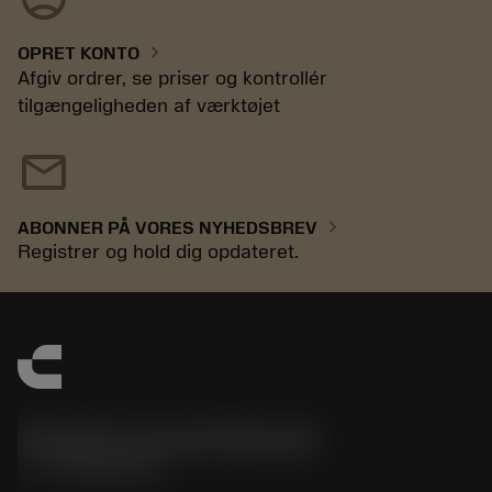
chevron_right
OPRET KONTO
Afgiv ordrer, se priser og kontrollér
tilgængeligheden af værktøjet
mail
chevron_right
ABONNER PÅ VORES NYHEDSBREV
Registrer og hold dig opdateret.
Sandvik Coromant Denmark
phone
+4589882066