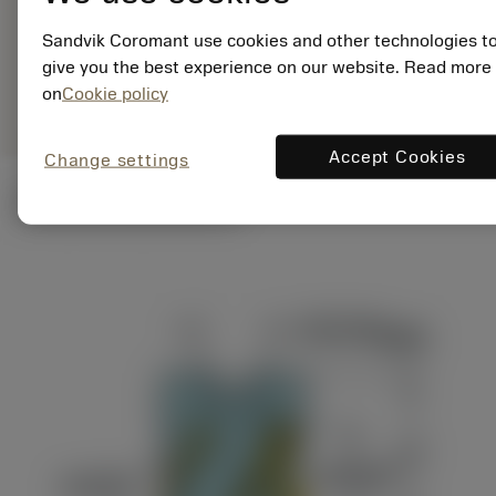
ANSI: R390-054Q22-
57L
Sandvik Coromant use cookies and other technologies t
give you the best experience on our website. Read more
Generiske
deployed_code
Vis 3D-model
remove
add
on
Cookie policy
billeder
shopping_cart
Læg i 
Accept Cookies
Change settings
Tekniske illustrationer