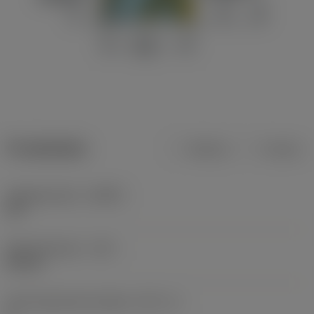
Produktdata
Metrisk
Tommer
Indgrebsvinkel
(KAPR)
90 °
Skærediameter
(DC)
54 mm
Antal skærende enheder
(CICT_1)