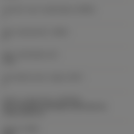
Forhold for maks. arbejdsindgreb
(AERMX)
1
Maks. stigningsvinkel
(RMPX)
0 °
Maks. indstiksdybde
(AZ)
0 mm
Antal effektive skær i indgreb
(ZEFP)
2
Kobling - maskinretning
(ADINTMS)
Arbor -ISO 6462 -A (hexagon socket head cap
screw) -metric: 22
Udførsel
(HAND)