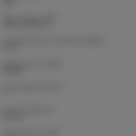
Right
Køling - indgang
(CNSC)
without coolant entry
Forbindelsesdiameter, maskinside
(DCONMS)
22 mm
Standardnummer
(STDNO)
ISO6462
Standardbogstav
(STDLET)
A
Funktionel længde
(LF)
82,6 mm
Radial spånvinkel
(GAMF)