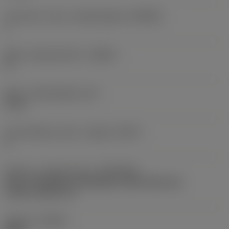
Forhold for maks. arbejdsindgreb
(AERMX)
1
Maks. stigningsvinkel
(RMPX)
0 °
Maks. indstiksdybde
(AZ)
0 mm
Antal effektive skær i indgreb
(ZEFP)
2
Kobling - maskinretning
(ADINTMS)
Arbor -ISO 6462 -A (hexagon socket head cap
screw) -metric: 22
Udførsel
(HAND)