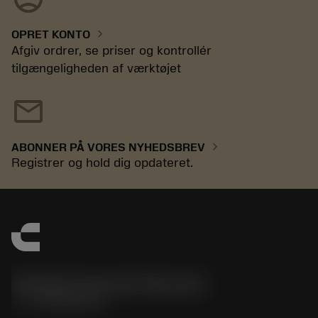
chevron_right
OPRET KONTO
Afgiv ordrer, se priser og kontrollér
tilgængeligheden af værktøjet
mail
chevron_right
ABONNER PÅ VORES NYHEDSBREV
Registrer og hold dig opdateret.
Sandvik Coromant Denmark
phone
+4589882066