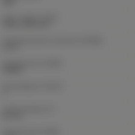
Right
Køling - indgang
(CNSC)
without coolant entry
Forbindelsesdiameter, maskinside
(DCONMS)
22 mm
Standardnummer
(STDNO)
ISO6462
Standardbogstav
(STDLET)
A
Funktionel længde
(LF)
82,6 mm
Radial spånvinkel
(GAMF)