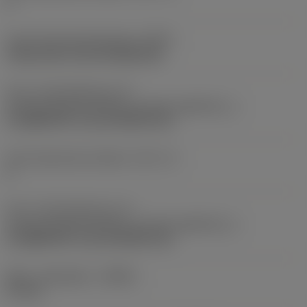
2
Kode på fastspændingtype
(MTP)
clamp with screw through hole
Del 2 af identifikatorer for
skæreemnegrænseflade
(CUTINT_MASTER_1)
CoroMill 390 -size 18 (R390-18)
Antal skærende enheder
(CICT_3)
6
Del 2 af identifikatorer for
skæreemnegrænseflade
(CUTINT_MASTER_3)
CoroMill 390 -size 18 (R390-18)
Maks. spåndybde
(APMX)
57 mm