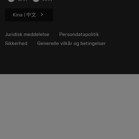
chevron_right
Kina | 中文
Juridisk meddelelse
Persondatapolitik
Sikkerhed
Generelle vilkår og betingelser