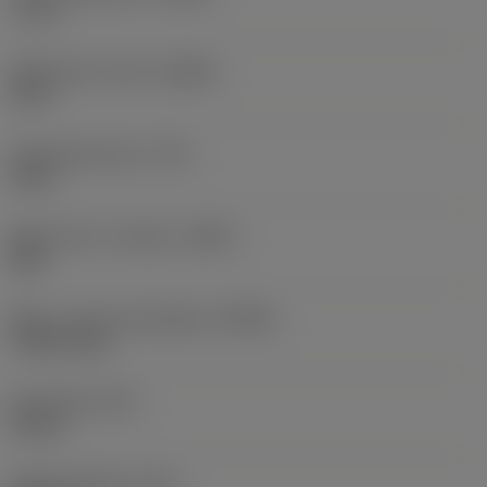
-7,17 °
Spånvinkel, aksial
(GAMP)
13,5 °
Drejningsmoment
(TQ)
3 Nm
Materiale for værktøj
(BMC)
Stål
Maks. rotationshastighed
(RPMX)
7.500 1/min
Emnevægt
(WT)
0,9 kg
Samlet længde
(OAL)