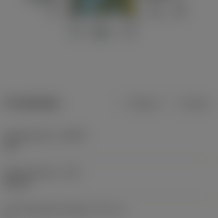
Produktdata
Metrisk
Tommer
Indgrebsvinkel
(KAPR)
90 °
Skærediameter
(DC)
54 mm
Antal skærende enheder
(CICT_1)