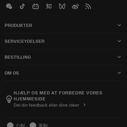
keyboard_arrow_down
PRODUKTER
Alle produkter
keyboard_arrow_down
SERVICEYDELSER
CoroPlus® Tool Guide
Genbrug
Tool Assembly
keyboard_arrow_down
BESTILLING
Genopslibning
Tailor Made
Sådan køber du
Viden
Kataloger
keyboard_arrow_down
OM OS
Bestil
E-læring
Karriere
Returner
Events og uddannelse
Om Sandvik Coromant
Spor din ordre
Tool ID
HJÆLP OS MED AT FORBEDRE VORES
emoji_objects
HJEMMESIDE
Find os
FAQ
chevron_right
Del din feedback eller dine ideer
Til pressen
Kontakt
Sikkerhedsoplysninger
Bæredygtighed
公制
英制