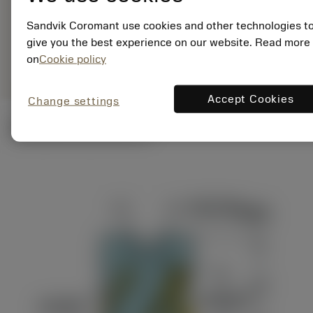
ANSI: R390-054Q22-
57L
Sandvik Coromant use cookies and other technologies t
give you the best experience on our website. Read more
Generiske
deployed_code
Vis 3D-model
remove
add
on
Cookie policy
billeder
shopping_cart
Læg i 
Accept Cookies
Change settings
Tekniske illustrationer