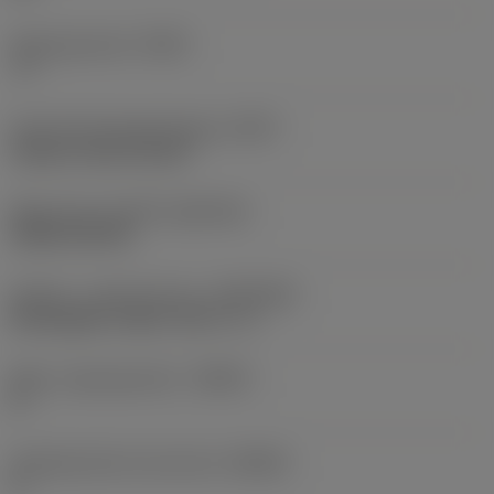
Stigningsvinkel
(PSIR)
-5 °
Kode på fastspændingtype
(MTP)
clamp on top of insert
Skær type
(CUTINT_MASTER)
CNGN 120708
Kobling - maskinretning
(ADINTMS)
Rectangular shank -inch: 1 x 1
Maks. stigningsvinkel
(RMPX)
0 °
Værktøjsvinkel mod emnet
(BAWS)
0 °