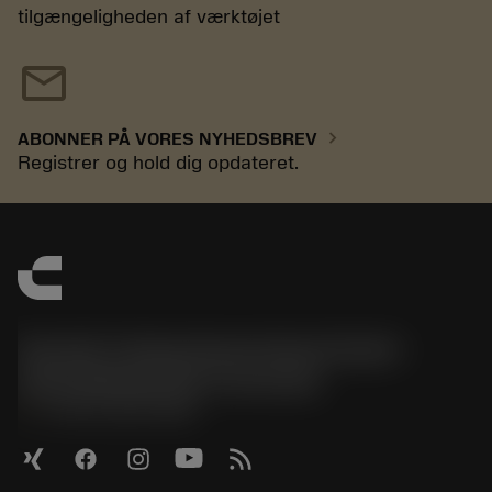
tilgængeligheden af værktøjet
mail
chevron_right
ABONNER PÅ VORES NYHEDSBREV
Registrer og hold dig opdateret.
Sandvik Tooling Deutschland GmbH -
Geschäftsbereich Coromant
phone
+4921141873489