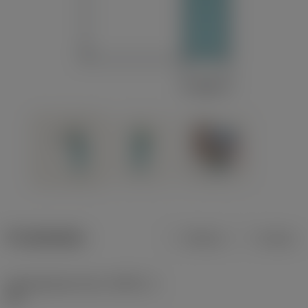
Produktdata
Metrisk
Tommer
Værktøjsskærvinkel
(KAPR_1)
95 °