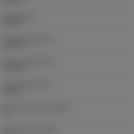
Skafthøjde
(H)
25,4 mm
Funktionel længde
(LF)
152,4 mm
Funktionel bredde
(WF)
31,75 mm
Funktionel højde
(HF)
25,4 mm
Spånvinkel, ortogonal
(GAMO)
-6 °
Hældningsvinkel
(LAMS)