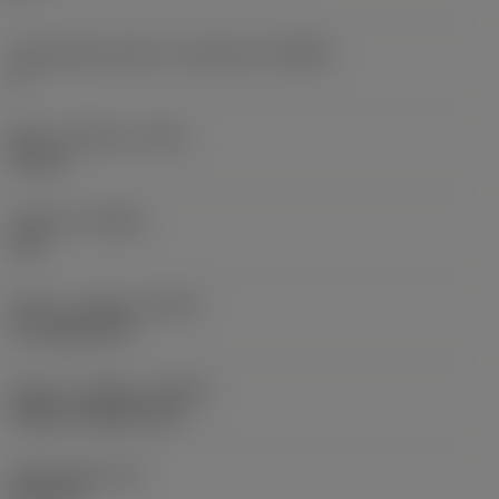
Værktøjskropvinkel, maskinside
(BAMS)
0 °
Maks. udhæng
(OHX)
32 mm
Udførsel
(HAND)
Left
Køling - udgang
(CXSC)
no coolant exit
Køling - indgang
(CNSC)
without coolant entry
Skaftbredde
(B)
25,4 mm