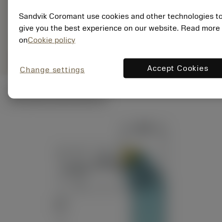
Specifik
deployed_code
Vis 3D-model
Sandvik Coromant use cookies and other technologies t
remove
add
repræsentation
shopping_cart
Læg i 
give you the best experience on our website. Read more
on
Cookie policy
remove
add
shopping_cart
Læg i indkøbsvogn
Accept Cookies
Change settings
Tekniske illustrationer