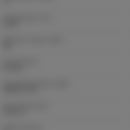
-6 °
Drejningsmoment
(TQ)
3,9 Nm
Materiale for værktøj
(BMC)
Stål
Emnevægt
(WT)
0,739 kg
Hovedskæridentifikation
(MIID)
CNGN 12 07 08
Samlet længde
(OAL)
152,4 mm
Skærleje
(SSC_M)