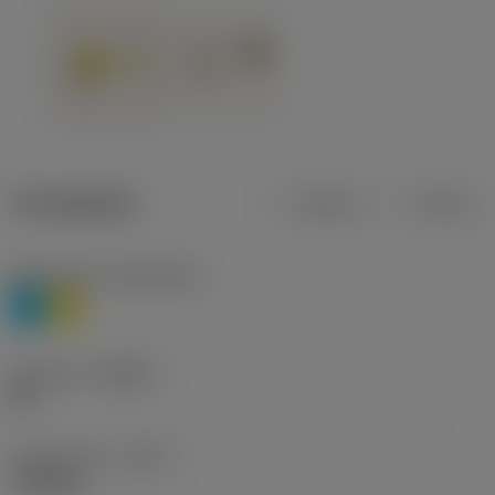
Produktdata
Metrisk
Tommer
Materiale(r)
(TMC1ISO)
P
M
Geometri
(CBMD)
HR
Type af drift
(CTPT)
roughing