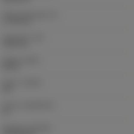
Effektiv skærlængde
(LE)
17,7439 mm
Hjørneradius
(RE)
1,5875 mm
Udførsel
(HAND)
Neutral
Kvalitet
(GRADE)
235
Substrat
(SUBSTRATE)
HC
Belægning
(COATING)