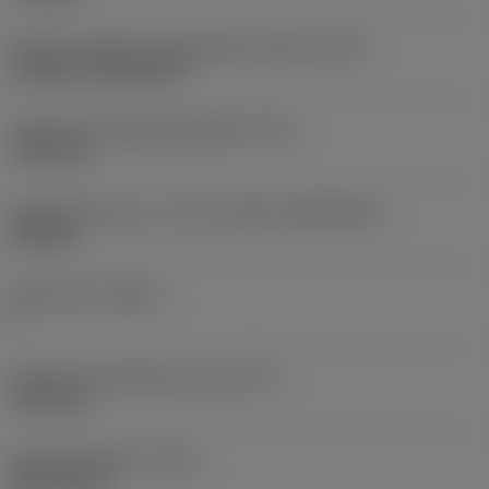
Kode for skærmonteringstype (metrisk)
(IFS)
Cylindrical fixing hole
Diameter på fastspændingshul
(D1)
7,925 mm
Skærstørrelse og – form
(CUTINT_SIZESHAPE)
CN1906
Antal skær
(CEDC)
2
Diameter på indskrevet cirkel
(IC)
19,05 mm
Kode på skærform
(SC)
Rhombic 80