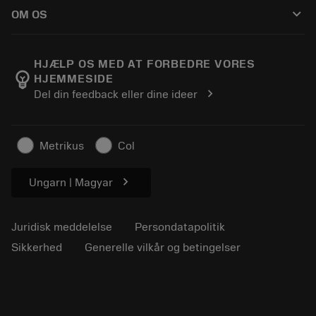
Sådan køber du
Vejledninger og vejledninger
Tailor Made
keyboard_arrow_down
OM OS
Bestil
Lommeregnere og apps
Om Sandvik Coromant
Returnering
Kataloger og håndbøger
Manufacturing Wellness
Spor din ordre
HJÆLP OS MED AT FORBEDRE VORES
emoji_objects
HJEMMESIDE
Karriere
Lav et tilbud
chevron_right
Del din feedback eller dine ideer
Bæredygtig virksomhed
Artikler
Til pressen
Metrikus
Col
chevron_right
Ungarn | Magyar
Juridisk meddelelse
Persondatapolitik
Sikkerhed
Generelle vilkår og betingelser