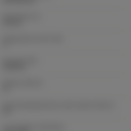
CVD TiCN+TiN
Skærtykkelse
(S)
6,35 mm
Frigangsvinkel, primær
(AN)
0 °
Emnevægt
(WT)
0,0262 kg
Skærleje
(SSC_M)
19
Kode på skærlejestørrelse, britisk standard
(SSC_N)
3/4
Lanceringsdato
(ValFrom20)