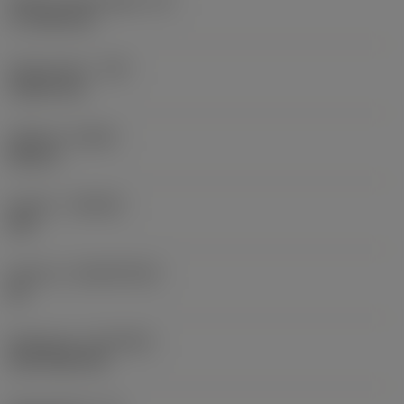
Effektiv skærlængde
(LE)
17,7439 mm
Hjørneradius
(RE)
1,5875 mm
Udførsel
(HAND)
Neutral
Kvalitet
(GRADE)
235
Substrat
(SUBSTRATE)
HC
Belægning
(COATING)
CVD TiCN+TiN