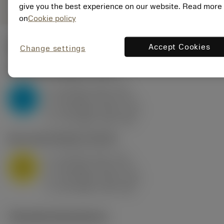
give you the best experience on our website. Read more
on
Cookie policy
Start values
(KAPR
95 deg
)
Accept Cookies
Change settings
P2.1.Z.AN
,
Hårdhed: 175 HB
a
10 mm (2.4 - 13)
p
P
f
0.8 mm/r (0.5 - 1.1)
n
h
0.8 mm/r (0.5 - 1.1)
ex
v
75 m/min (95 - 60)
c
M1.0.Z.AQ
,
Hårdhed: 200 HB
a
10 mm (2.4 - 13)
p
M
f
0.8 mm/r (0.5 - 1.1)
n
h
0.8 mm/r (0.5 - 1.1)
ex
v
65 m/min (90 - 50)
c
Tekniske illustrationer