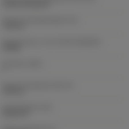
Cylindrical fixing hole
Diameter på fastspændingshul
(D1)
7,925 mm
Skærstørrelse og – form
(CUTINT_SIZESHAPE)
CN1906
Antal skær
(CEDC)
2
Diameter på indskrevet cirkel
(IC)
19,05 mm
Kode på skærform
(SC)
Rhombic 80