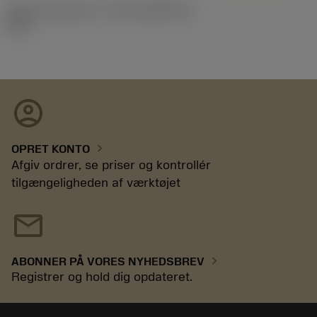
Udgivelsespakke-id
(RELEASEPACK)
92.3
account_circle
chevron_right
OPRET KONTO
Afgiv ordrer, se priser og kontrollér
tilgængeligheden af værktøjet
mail
chevron_right
ABONNER PÅ VORES NYHEDSBREV
Registrer og hold dig opdateret.