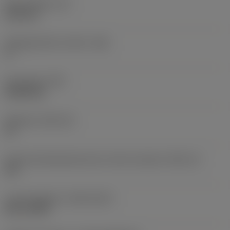
Skærtykkelse
(S)
6,35 mm
Frigangsvinkel, primær
(AN)
0 °
Emnevægt
(WT)
0,0262 kg
Skærleje
(SSC_M)
19
Kode på skærlejestørrelse, britisk standard
(SSC_N)
3/4
Lanceringsdato
(ValFrom20)
02.11.1992