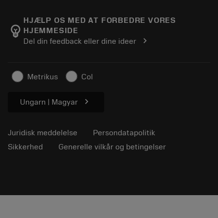
Om Sandvik Coromant
Returnering
Kataloger og håndbøger
Manufacturing Wellness
Spor din ordre
HJÆLP OS MED AT FORBEDRE VORES
emoji_objects
HJEMMESIDE
Karriere
Lav et tilbud
chevron_right
Del din feedback eller dine ideer
Bæredygtig virksomhed
Artikler
Til pressen
Metrikus
Col
chevron_right
Ungarn | Magyar
Juridisk meddelelse
Persondatapolitik
Sikkerhed
Generelle vilkår og betingelser