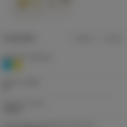
Produktdata
Metrisk
Tommer
Materiale(r)
(TMC1ISO)
P
M
Geometri
(CBMD)
HR
Type af drift
(CTPT)
roughing
Kode for skærmonteringstype (metrisk)
(IFS)