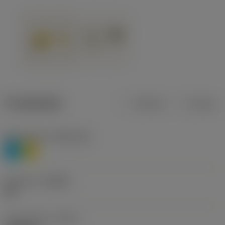
Produktdata
Metrisk
Tommer
Materiale(r)
(TMC1ISO)
P
M
Geometri
(CBMD)
HR
Type af drift
(CTPT)