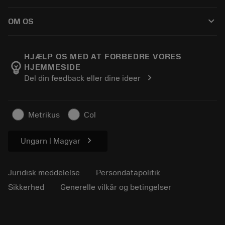
Sådan køber du
Vejledninger og vejledninger
Tailor Made
keyboard_arrow_down
OM OS
Bestil
Lommeregnere og apps
Om Sandvik Coromant
Returnering
Kataloger og håndbøger
Manufacturing Wellness
Spor din ordre
HJÆLP OS MED AT FORBEDRE VORES
emoji_objects
HJEMMESIDE
Karriere
Lav et tilbud
chevron_right
Del din feedback eller dine ideer
Bæredygtig virksomhed
Artikler
Til pressen
Metrikus
Col
chevron_right
Ungarn | Magyar
Juridisk meddelelse
Persondatapolitik
Sikkerhed
Generelle vilkår og betingelser