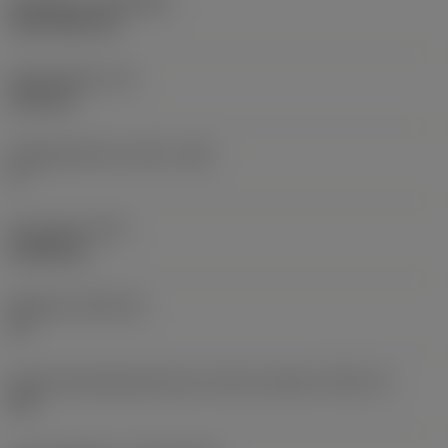
Belægning
(COATING)
CVD TiCN+TiN
Skærtykkelse
(S)
6,35 mm
Frigangsvinkel, primær
(AN)
0 °
Emnevægt
(WT)
0,0262 kg
Skærleje
(SSC_M)
19
Kode på skærlejestørrelse, britisk standard
(SSC_N)
3/4