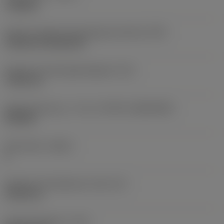
roughing
Kode for skærmonteringstype (metrisk)
(IFS)
Cylindrical fixing hole
Diameter på fastspændingshul
(D1)
7,925 mm
Skærstørrelse og – form
(CUTINT_SIZESHAPE)
CN1906
Antal skær
(CEDC)
2
Diameter på indskrevet cirkel
(IC)
19,05 mm
Kode på skærform
(SC)