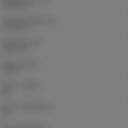
Rhombic 80
Effektiv skærlængde
(LE)
17,7439 mm
Hjørneradius
(RE)
1,5875 mm
Udførsel
(HAND)
Neutral
Kvalitet
(GRADE)
235
Substrat
(SUBSTRATE)
HC