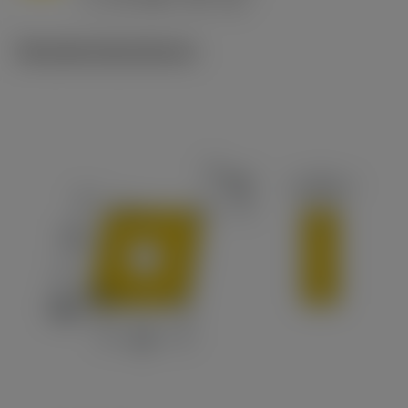
v
65 m/min (90 - 50)
c
Tekniske illustrationer