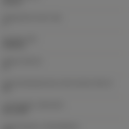
6,35 mm
Frigangsvinkel, primær
(AN)
0 °
Emnevægt
(WT)
0,0262 kg
Skærleje
(SSC_M)
19
Kode på skærlejestørrelse, britisk standard
(SSC_N)
3/4
Lanceringsdato
(ValFrom20)
02.11.1992
Udgivelsespakke-id
(RELEASEPACK)