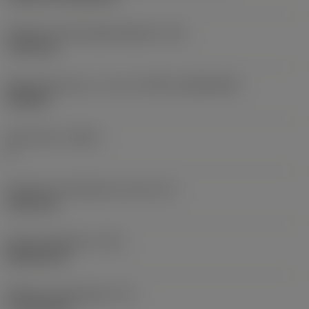
Diameter på fastspændingshul
(D1)
7,925 mm
Skærstørrelse og – form
(CUTINT_SIZESHAPE)
CN1906
Antal skær
(CEDC)
2
Diameter på indskrevet cirkel
(IC)
19,05 mm
Kode på skærform
(SC)
Rhombic 80
Effektiv skærlængde
(LE)
17,7439 mm