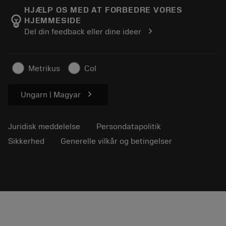
Manufacturing Wellness
Spor din ordre
HJÆLP OS MED AT FORBEDRE VORES
emoji_objects
HJEMMESIDE
Karriere
Lav et tilbud
chevron_right
Del din feedback eller dine ideer
Bæredygtig virksomhed
Artikler
Til pressen
Metrikus
Col
chevron_right
Ungarn | Magyar
Juridisk meddelelse
Persondatapolitik
Sikkerhed
Generelle vilkår og betingelser