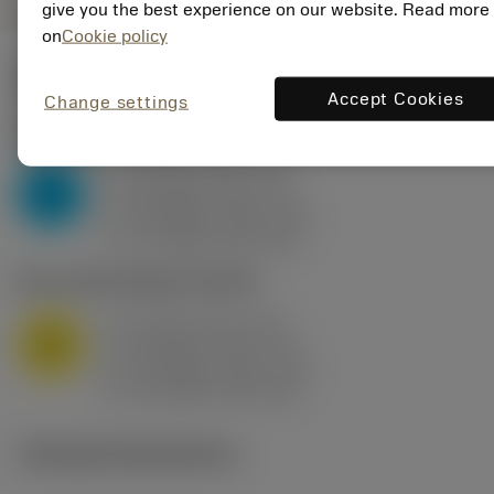
give you the best experience on our website. Read more
on
Cookie policy
Start values
(KAPR
95 deg
)
Accept Cookies
Change settings
P2.1.Z.AN
,
Hårdhed: 175 HB
a
10 mm (2.4 - 13)
p
P
f
0.8 mm/r (0.5 - 1.1)
n
h
0.8 mm/r (0.5 - 1.1)
ex
v
75 m/min (95 - 60)
c
M1.0.Z.AQ
,
Hårdhed: 200 HB
a
10 mm (2.4 - 13)
p
M
f
0.8 mm/r (0.5 - 1.1)
n
h
0.8 mm/r (0.5 - 1.1)
ex
v
65 m/min (90 - 50)
c
Tekniske illustrationer