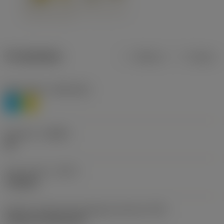
Produktdata
Metrisk
Tommer
Materiale(r)
(TMC1ISO)
P
M
Geometri
(CBMD)
HR
Type af drift
(CTPT)
roughing
Kode for skærmonteringstype (metrisk)
(IFS)
Cylindrical fixing hole