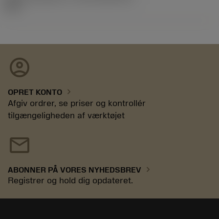
92.3
account_circle
chevron_right
OPRET KONTO
Afgiv ordrer, se priser og kontrollér
tilgængeligheden af værktøjet
mail
chevron_right
ABONNER PÅ VORES NYHEDSBREV
Registrer og hold dig opdateret.