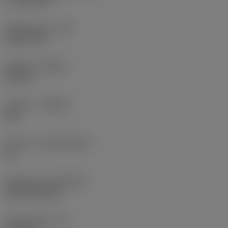
Hjørneradius
(RE)
1,5875 mm
Udførsel
(HAND)
Neutral
Kvalitet
(GRADE)
235
Substrat
(SUBSTRATE)
HC
Belægning
(COATING)
CVD TiCN+TiN
Skærtykkelse
(S)