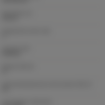
CVD TiCN+TiN
Skærtykkelse
(S)
6,35 mm
Frigangsvinkel, primær
(AN)
0 °
Emnevægt
(WT)
0,0262 kg
Skærleje
(SSC_M)
19
Kode på skærlejestørrelse, britisk standard
(SSC_N)
3/4
Lanceringsdato
(ValFrom20)