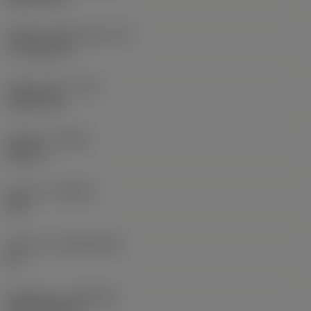
Effektiv skærlængde
(LE)
17,7439 mm
Hjørneradius
(RE)
1,5875 mm
Udførsel
(HAND)
Neutral
Kvalitet
(GRADE)
235
Substrat
(SUBSTRATE)
HC
Belægning
(COATING)