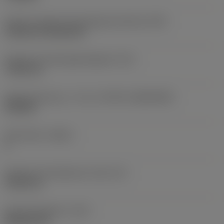
Kode for skærmonteringstype (metrisk)
(IFS)
Cylindrical fixing hole
Diameter på fastspændingshul
(D1)
7,925 mm
Skærstørrelse og – form
(CUTINT_SIZESHAPE)
CN1906
Antal skær
(CEDC)
2
Diameter på indskrevet cirkel
(IC)
19,05 mm
Kode på skærform
(SC)
Rhombic 80