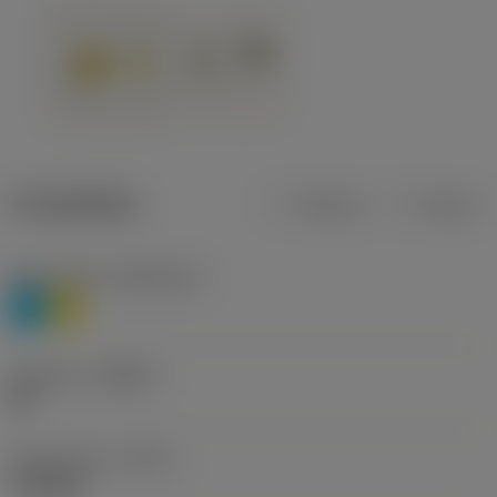
Produktdata
Metrisk
Tommer
Materiale(r)
(TMC1ISO)
P
M
Geometri
(CBMD)
HR
Type af drift
(CTPT)
roughing