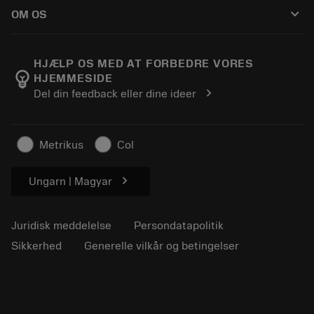
Sådan køber du
Vejledninger og vejledninger
Tailor Made
keyboard_arrow_down
OM OS
Bestil
Lommeregnere og apps
Om Sandvik Coromant
Returnering
Kataloger og håndbøger
Manufacturing Wellness
Spor din ordre
HJÆLP OS MED AT FORBEDRE VORES
emoji_objects
HJEMMESIDE
Karriere
Lav et tilbud
chevron_right
Del din feedback eller dine ideer
Bæredygtig virksomhed
Artikler
Til pressen
Metrikus
Col
chevron_right
Ungarn | Magyar
Juridisk meddelelse
Persondatapolitik
Sikkerhed
Generelle vilkår og betingelser