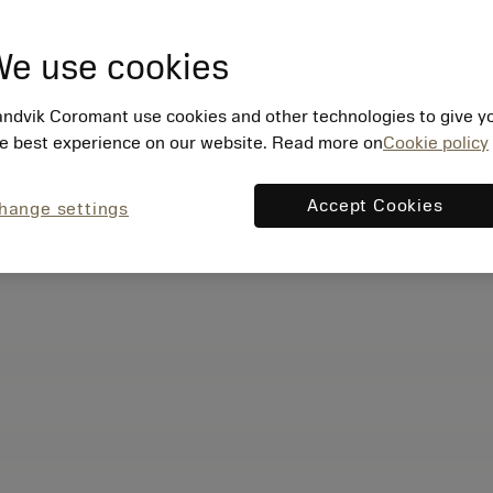
e use cookies
ndvik Coromant use cookies and other technologies to give y
e best experience on our website. Read more on
Cookie policy
Accept Cookies
hange settings