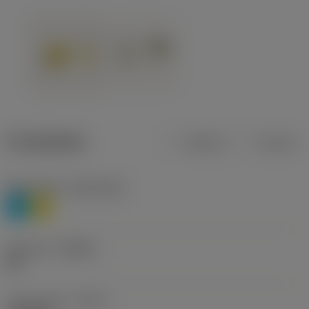
Produktdata
Metrisk
Tommer
Materiale(r)
(TMC1ISO)
P
M
Geometri
(CBMD)
HR
Type af drift
(CTPT)