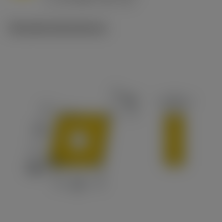
v
65 m/min (90 - 50)
c
Tekniske illustrationer