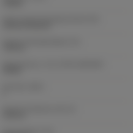
roughing
Kode for skærmonteringstype (metrisk)
(IFS)
Cylindrical fixing hole
Diameter på fastspændingshul
(D1)
7,925 mm
Skærstørrelse og – form
(CUTINT_SIZESHAPE)
CN1906
Antal skær
(CEDC)
2
Diameter på indskrevet cirkel
(IC)
19,05 mm
Kode på skærform
(SC)