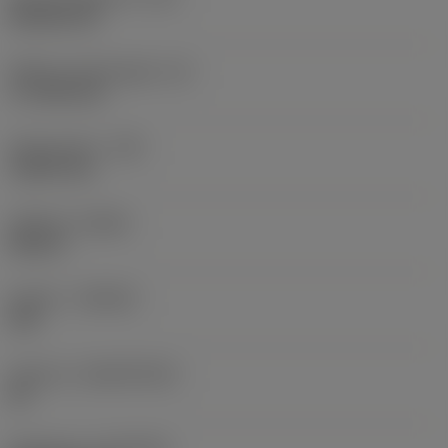
Rhombic 80
Effektiv skærlængde
(LE)
17,7439 mm
Hjørneradius
(RE)
1,5875 mm
Udførsel
(HAND)
Neutral
Kvalitet
(GRADE)
235
Substrat
(SUBSTRATE)
HC