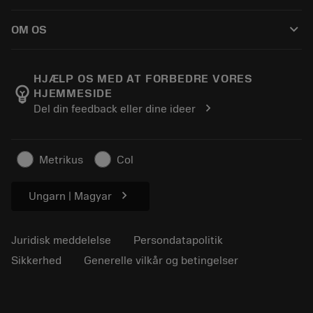
Sådan køber du
Vejledninger og vejledninger
Tailor Made
keyboard_arrow_down
OM OS
Bestil
Lommeregnere og apps
Om Sandvik Coromant
Returnering
Kataloger og håndbøger
Manufacturing Wellness
Spor din ordre
HJÆLP OS MED AT FORBEDRE VORES
emoji_objects
HJEMMESIDE
Karriere
Lav et tilbud
chevron_right
Del din feedback eller dine ideer
Bæredygtig virksomhed
Artikler
Til pressen
Metrikus
Col
chevron_right
Ungarn | Magyar
Juridisk meddelelse
Persondatapolitik
Sikkerhed
Generelle vilkår og betingelser