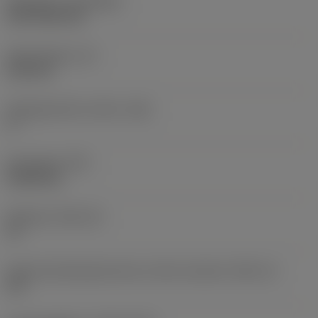
Belægning
(COATING)
CVD TiCN+TiN
Skærtykkelse
(S)
6,35 mm
Frigangsvinkel, primær
(AN)
0 °
Emnevægt
(WT)
0,0262 kg
Skærleje
(SSC_M)
19
Kode på skærlejestørrelse, britisk standard
(SSC_N)
3/4