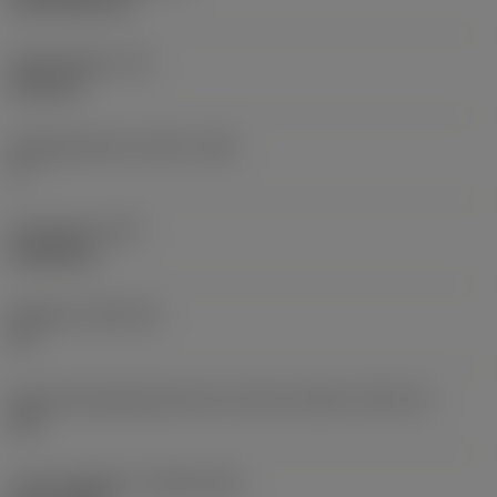
CVD TiCN+TiN
Skærtykkelse
(S)
6,35 mm
Frigangsvinkel, primær
(AN)
0 °
Emnevægt
(WT)
0,0262 kg
Skærleje
(SSC_M)
19
Kode på skærlejestørrelse, britisk standard
(SSC_N)
3/4
Lanceringsdato
(ValFrom20)