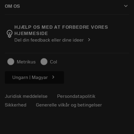
Sådan køber du
Vejledninger og vejledninger
Tailor Made
keyboard_arrow_down
OM OS
Bestil
Lommeregnere og apps
Om Sandvik Coromant
Returnering
Kataloger og håndbøger
Manufacturing Wellness
Spor din ordre
HJÆLP OS MED AT FORBEDRE VORES
emoji_objects
HJEMMESIDE
Karriere
Lav et tilbud
chevron_right
Del din feedback eller dine ideer
Bæredygtig virksomhed
Artikler
Til pressen
Metrikus
Col
chevron_right
Ungarn | Magyar
Juridisk meddelelse
Persondatapolitik
Sikkerhed
Generelle vilkår og betingelser