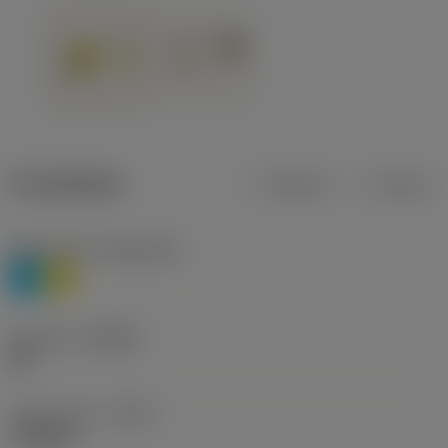
Produktdata
Metrisk
Tommer
Materiale(r)
(TMC1ISO)
P
M
Geometri
(CBMD)
HR
Type af drift
(CTPT)
roughing