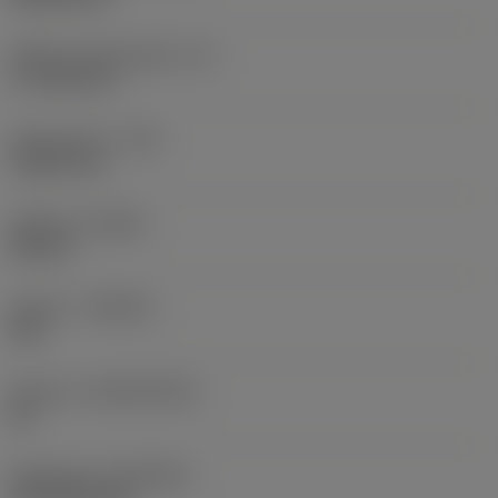
Effektiv skærlængde
(LE)
17,7439 mm
Hjørneradius
(RE)
1,5875 mm
Udførsel
(HAND)
Neutral
Kvalitet
(GRADE)
235
Substrat
(SUBSTRATE)
HC
Belægning
(COATING)