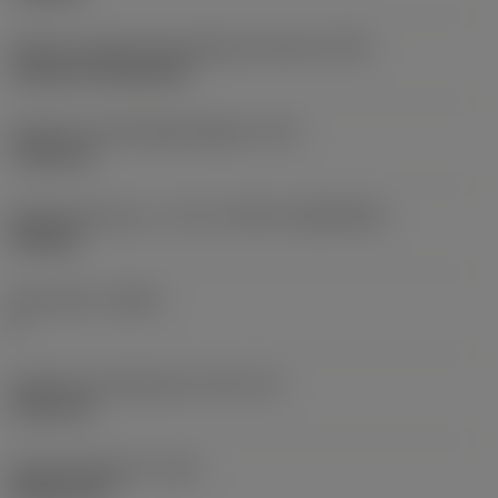
Kode for skærmonteringstype (metrisk)
(IFS)
Cylindrical fixing hole
Diameter på fastspændingshul
(D1)
7,925 mm
Skærstørrelse og – form
(CUTINT_SIZESHAPE)
CN1906
Antal skær
(CEDC)
2
Diameter på indskrevet cirkel
(IC)
19,05 mm
Kode på skærform
(SC)
Rhombic 80