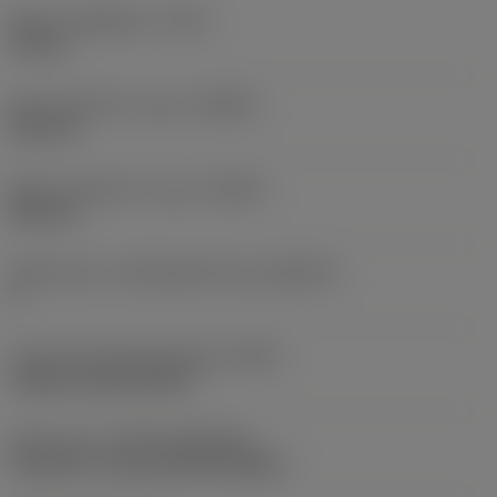
Maks. spåndybde
(CDX)
18 mm
Min. diameter for spor
(DAXIN)
220 mm
Maks. diameter for spor
(DAXX)
500 mm
Aksialt spor, underlagsretning
(AXGSUP)
2
Kode på fastspændingtype
(MTP)
clamp on top of insert
Skær type
(CUTINT_MASTER)
CoroCut 2 -size H (C2I-H2-0400-)