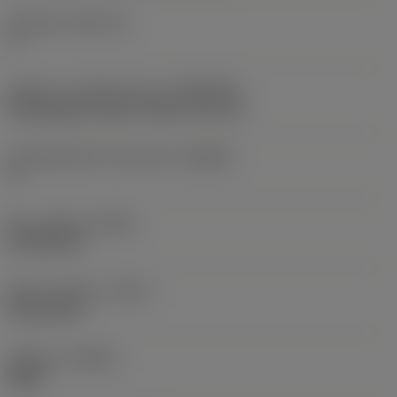
Skærleje
(SSC_M)
H
Kobling - maskinretning
(ADINTMS)
Rectangular shank -metric: 20 x 20
Værktøjsvinkel mod emnet
(BAWS)
0 °
Min. udhæng
(OHN)
40,708 mm
Maks. udhæng
(OHX)
60,708 mm
Udførsel
(HAND)
Right