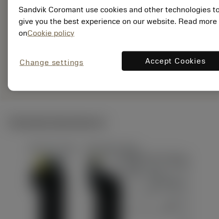
Sandvik Coromant use cookies and other technologies t
EAN:
give you the best experience on our website. Read more
7323227485546
on
Cookie policy
ANSI: MS60-
AR063R25-16M
Accept Cookies
Specifik
Change settings
deployed_code
Vis 3D-model
remove
add
repræsentation
shopping_cart
Læg i 
Tekniske illustrationer