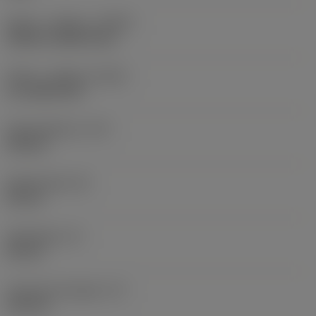
Køling - indgang
(CNSC)
without coolant entry
Køling - udgang
(CXSC)
no coolant exit
Kølemiddeltryk
(CP)
150 bar
Skaftbredde
(B)
20 mm
Skafthøjde
(H)
20 mm
Funktionel længde
(LF)
125 mm