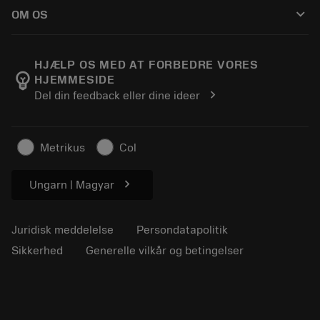
Sådan køber du
Vejledninger og vejledninger
Tailor Made
keyboard_arrow_down
OM OS
Bestil
Lommeregnere og apps
Om Sandvik Coromant
Returnering
Kataloger og håndbøger
Manufacturing Wellness
Spor din ordre
HJÆLP OS MED AT FORBEDRE VORES
emoji_objects
HJEMMESIDE
Karriere
Lav et tilbud
chevron_right
Del din feedback eller dine ideer
Bæredygtig virksomhed
Artikler
Til pressen
Metrikus
Col
chevron_right
Ungarn | Magyar
Juridisk meddelelse
Persondatapolitik
Sikkerhed
Generelle vilkår og betingelser