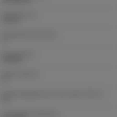
CVD TiCN+TiN
Skærtykkelse
(S)
6,35 mm
Frigangsvinkel, primær
(AN)
0 °
Emnevægt
(WT)
0,0262 kg
Skærleje
(SSC_M)
19
Kode på skærlejestørrelse, britisk standard
(SSC_N)
3/4
Lanceringsdato
(ValFrom20)