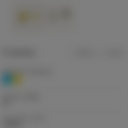
Produktdata
Metrisk
Tommer
Materiale(r)
(TMC1ISO)
P
M
Geometri
(CBMD)
HR
Type af drift
(CTPT)
roughing