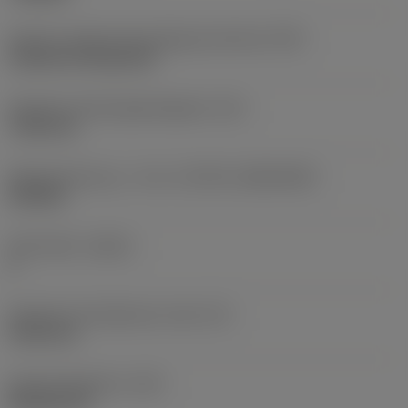
Kode for skærmonteringstype (metrisk)
(IFS)
Cylindrical fixing hole
Diameter på fastspændingshul
(D1)
7,925 mm
Skærstørrelse og – form
(CUTINT_SIZESHAPE)
CN1906
Antal skær
(CEDC)
2
Diameter på indskrevet cirkel
(IC)
19,05 mm
Kode på skærform
(SC)
Rhombic 80