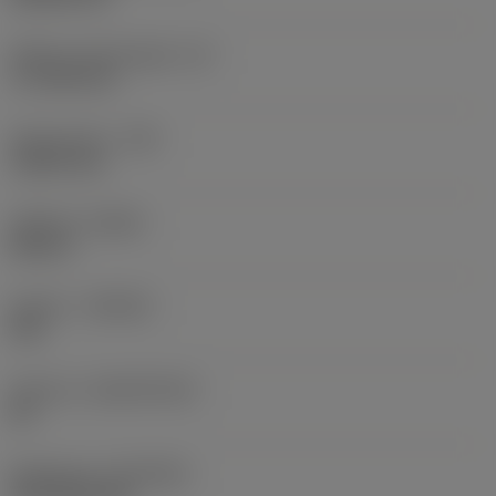
Effektiv skærlængde
(LE)
17,7439 mm
Hjørneradius
(RE)
1,5875 mm
Udførsel
(HAND)
Neutral
Kvalitet
(GRADE)
235
Substrat
(SUBSTRATE)
HC
Belægning
(COATING)