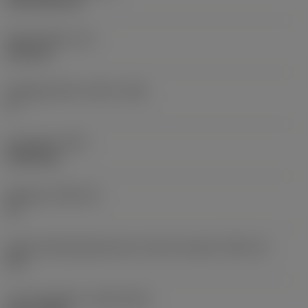
CVD TiCN+TiN
Skærtykkelse
(S)
6,35 mm
Frigangsvinkel, primær
(AN)
0 °
Emnevægt
(WT)
0,0262 kg
Skærleje
(SSC_M)
19
Kode på skærlejestørrelse, britisk standard
(SSC_N)
3/4
Lanceringsdato
(ValFrom20)