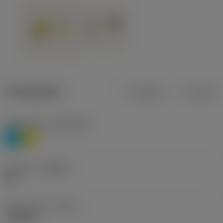
Produktdata
Metrisk
Tommer
Materiale(r)
(TMC1ISO)
P
M
Geometri
(CBMD)
HR
Type af drift
(CTPT)
roughing