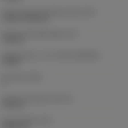
Kode for skærmonteringstype (metrisk)
(IFS)
Cylindrical fixing hole
Diameter på fastspændingshul
(D1)
7,925 mm
Skærstørrelse og – form
(CUTINT_SIZESHAPE)
CN1906
Antal skær
(CEDC)
2
Diameter på indskrevet cirkel
(IC)
19,05 mm
Kode på skærform
(SC)
Rhombic 80