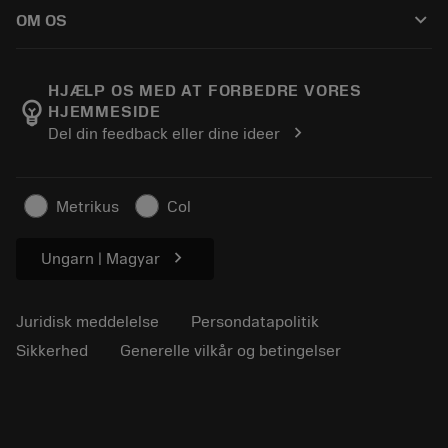
Sådan køber du
Vejledninger og vejledninger
Tailor Made
keyboard_arrow_down
OM OS
Bestil
Lommeregnere og apps
Om Sandvik Coromant
Returnering
Kataloger og håndbøger
Manufacturing Wellness
Spor din ordre
HJÆLP OS MED AT FORBEDRE VORES
emoji_objects
HJEMMESIDE
Karriere
Lav et tilbud
chevron_right
Del din feedback eller dine ideer
Bæredygtig virksomhed
Artikler
Til pressen
Metrikus
Col
chevron_right
Ungarn | Magyar
Juridisk meddelelse
Persondatapolitik
Sikkerhed
Generelle vilkår og betingelser