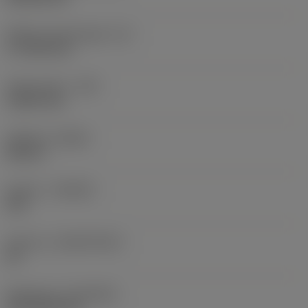
Effektiv skærlængde
(LE)
17,7439 mm
Hjørneradius
(RE)
1,5875 mm
Udførsel
(HAND)
Neutral
Kvalitet
(GRADE)
235
Substrat
(SUBSTRATE)
HC
Belægning
(COATING)