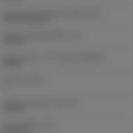
Kode for skærmonteringstype (metrisk)
(IFS)
Cylindrical fixing hole
Diameter på fastspændingshul
(D1)
7,925 mm
Skærstørrelse og – form
(CUTINT_SIZESHAPE)
CN1906
Antal skær
(CEDC)
2
Diameter på indskrevet cirkel
(IC)
19,05 mm
Kode på skærform
(SC)
Rhombic 80