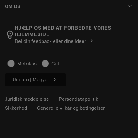
Sådan køber du
Vejledninger og vejledninger
Tailor Made
keyboard_arrow_down
OM OS
Bestil
Lommeregnere og apps
Om Sandvik Coromant
Returnering
Kataloger og håndbøger
Manufacturing Wellness
Spor din ordre
HJÆLP OS MED AT FORBEDRE VORES
emoji_objects
HJEMMESIDE
Karriere
Lav et tilbud
chevron_right
Del din feedback eller dine ideer
Bæredygtig virksomhed
Artikler
Til pressen
Metrikus
Col
chevron_right
Ungarn | Magyar
Juridisk meddelelse
Persondatapolitik
Sikkerhed
Generelle vilkår og betingelser