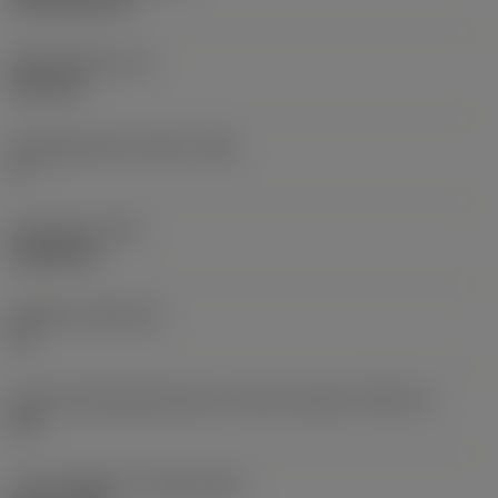
CVD TiCN+TiN
Skærtykkelse
(S)
6,35 mm
Frigangsvinkel, primær
(AN)
0 °
Emnevægt
(WT)
0,0262 kg
Skærleje
(SSC_M)
19
Kode på skærlejestørrelse, britisk standard
(SSC_N)
3/4
Lanceringsdato
(ValFrom20)