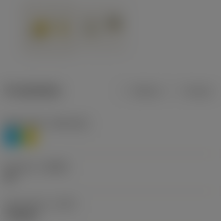
Produktdata
Metrisk
Tommer
Materiale(r)
(TMC1ISO)
P
M
Geometri
(CBMD)
HR
Type af drift
(CTPT)
roughing