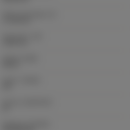
Effektiv skærlængde
(LE)
17,7439 mm
Hjørneradius
(RE)
1,5875 mm
Udførsel
(HAND)
Neutral
Kvalitet
(GRADE)
235
Substrat
(SUBSTRATE)
HC
Belægning
(COATING)