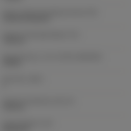
Kode for skærmonteringstype (metrisk)
(IFS)
Cylindrical fixing hole
Diameter på fastspændingshul
(D1)
7,925 mm
Skærstørrelse og – form
(CUTINT_SIZESHAPE)
CN1906
Antal skær
(CEDC)
2
Diameter på indskrevet cirkel
(IC)
19,05 mm
Kode på skærform
(SC)
Rhombic 80