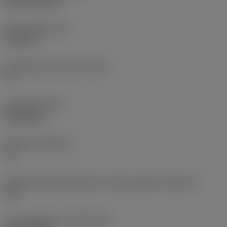
CVD TiCN+TiN
Skærtykkelse
(S)
6,35 mm
Frigangsvinkel, primær
(AN)
0 °
Emnevægt
(WT)
0,0262 kg
Skærleje
(SSC_M)
19
Kode på skærlejestørrelse, britisk standard
(SSC_N)
3/4
Lanceringsdato
(ValFrom20)