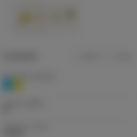
Produktdata
Metrisk
Tommer
Materiale(r)
(TMC1ISO)
P
M
Geometri
(CBMD)
HR
Type af drift
(CTPT)
roughing