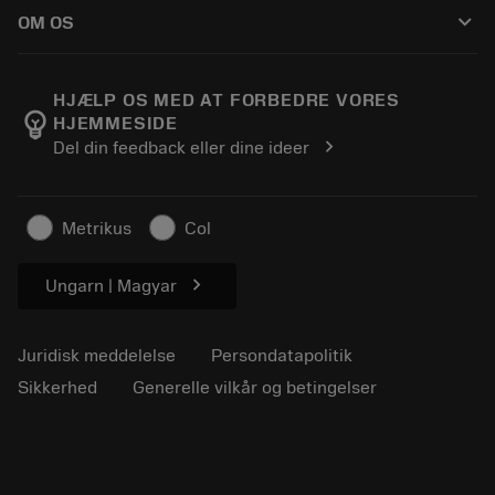
Sådan køber du
Vejledninger og vejledninger
Tailor Made
keyboard_arrow_down
OM OS
Bestil
Lommeregnere og apps
Om Sandvik Coromant
Returnering
Kataloger og håndbøger
Manufacturing Wellness
Spor din ordre
HJÆLP OS MED AT FORBEDRE VORES
emoji_objects
HJEMMESIDE
Karriere
Lav et tilbud
chevron_right
Del din feedback eller dine ideer
Bæredygtig virksomhed
Artikler
Til pressen
Metrikus
Col
chevron_right
Ungarn | Magyar
Juridisk meddelelse
Persondatapolitik
Sikkerhed
Generelle vilkår og betingelser