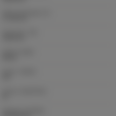
Effektiv skærlængde
(LE)
17,7439 mm
Hjørneradius
(RE)
1,5875 mm
Udførsel
(HAND)
Neutral
Kvalitet
(GRADE)
235
Substrat
(SUBSTRATE)
HC
Belægning
(COATING)