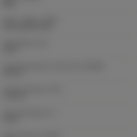
Right
Køling - indgang
(CNSC)
axial concentric entry
Kølemiddeltryk
(CP)
10 bar
Forbindelsesdiameter, maskinside
(DCONMS)
24,2 mm
Funktionel diameter
(DFC)
17,66 mm
Funktionel længde
(LF)
35 mm
Radial spånvinkel
(GAMF)