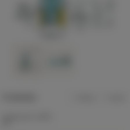
Produktdata
Metrisk
Tommer
Indgrebsvinkel
(KAPR)
90 °