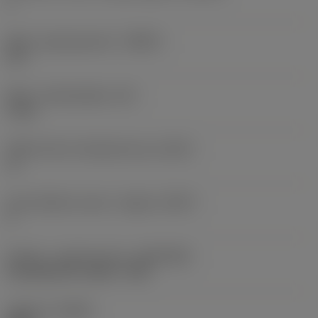
1
Maks. stigningsvinkel
(RMPX)
3,6 °
Maks. indstiksdybde
(AZ)
1 mm
Differentieret skærplacering
(CPDF)
Ja
Antal effektive skær i indgreb
(ZEFP)
3
Kobling - maskinretning
(ADINTMS)
Coromant EH -metric - E25
Udførsel
(HAND)