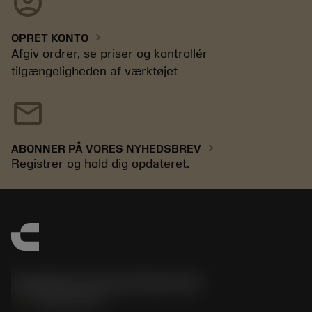
account_circle
chevron_right
OPRET KONTO
Afgiv ordrer, se priser og kontrollér
tilgængeligheden af værktøjet
mail
chevron_right
ABONNER PÅ VORES NYHEDSBREV
Registrer og hold dig opdateret.
Sandvik Coromant Denmark
phone
+4589882066