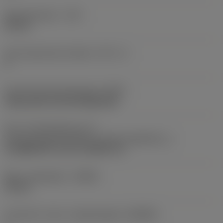
Skærediameter
(DC)
32 mm
Antal skærende enheder
(CICT_1)
3
Kode på fastspændingtype
(MTP)
clamp with screw through hole
Del 2 af identifikatorer for
skæreemnegrænseflade
(CUTINT_MASTER_1)
CoroMill 390 -size 11 (R390-11)
Maks. spåndybde
(APMX)
10 mm
Forhold for maks. arbejdsindgreb
(AERMX)