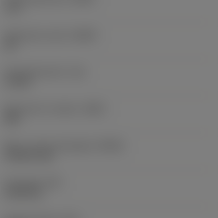
-0,9 °
Spånvinkel, aksial
(GAMP)
22 °
Drejningsmoment
(TQ)
1,2 Nm
Materiale for værktøj
(BMC)
Stål
Maks. rotationshastighed
(RPMX)
31.000 1/min
Emnevægt
(WT)
0,1421 kg