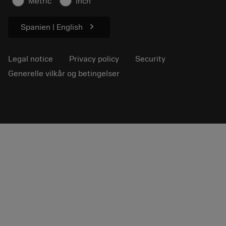
Metric
Inch
chevron_right
Spanien | English
Legal notice
Privacy policy
Security
Generelle vilkår og betingelser