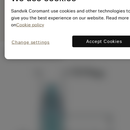
ANSI: R390-032EH25-
11M
Sandvik Coromant use cookies and other technologies t
give you the best experience on our website. Read more
Specifik
deployed_code
Vis 3D-model
remove
add
repræsentation
shopping_cart
on
Cookie policy
Læg i 
Accept Cookies
Change settings
Tekniske illustrationer