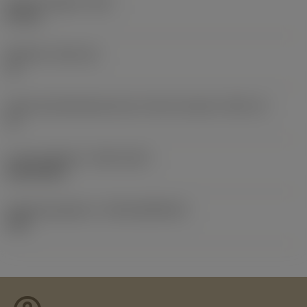
Samlet længde
(OAL)
59 mm
Skærleje
(SSC_M)
11
Kode på skærlejestørrelse, britisk standard
(SSC_N)
11
Lanceringsdato
(ValFrom20)
24.09.2013
Udgivelsespakke-id
(RELEASEPACK)
13.2