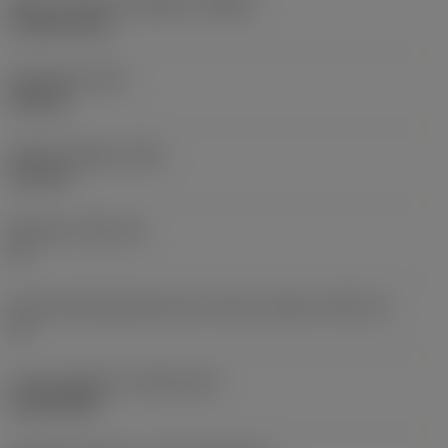
Maks. rotationshastighed
(RPMX)
27.000 1/min
Emnevægt
(WT)
0,68 kg
Samlet længde
(OAL)
110 mm
Skærleje
(SSC_M)
11
Kode på skærlejestørrelse, britisk standard
(SSC_N)
11
Lanceringsdato
(ValFrom20)
10.08.1998