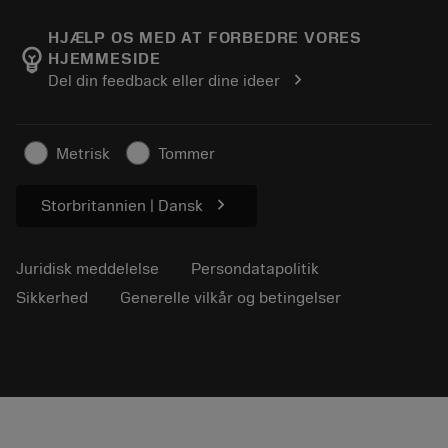
Karriere
Returner
Events og uddannelse
Om Sandvik Coromant
Spor din ordre
Tool ID
HJÆLP OS MED AT FORBEDRE VORES
emoji_objects
HJEMMESIDE
Find os
FAQ
chevron_right
Del din feedback eller dine ideer
Til pressen
Kontakt
Sikkerhedsoplysninger
Bæredygtighed
Metrisk
Tommer
chevron_right
Storbritannien | Dansk
Juridisk meddelelse
Persondatapolitik
Sikkerhed
Generelle vilkår og betingelser