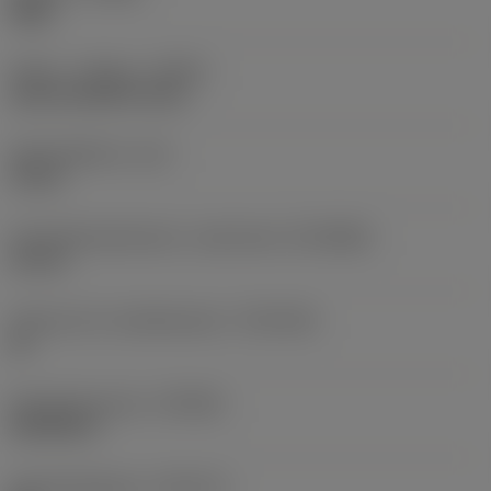
Right
Køling - indgang
(CNSC)
axial concentric entry
Kølemiddeltryk
(CP)
10 bar
Forbindelsesdiameter, maskinside
(DCONMS)
32 mm
Tolerance for skaftdiameter
(TCDCON)
h6
Standardnummer
(STDNO)
ISO3338-2
Standardbogstav
(STDLET)