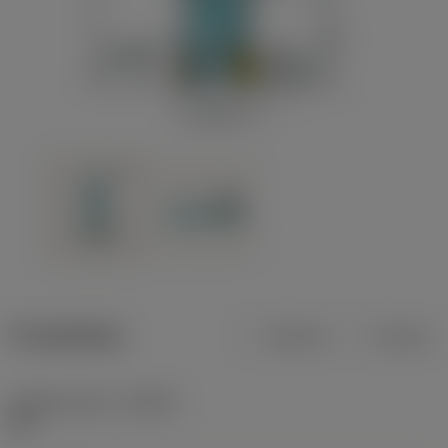
Produktdata
Metrisk
Tommer
Indgrebsvinkel
(KAPR)
90 °