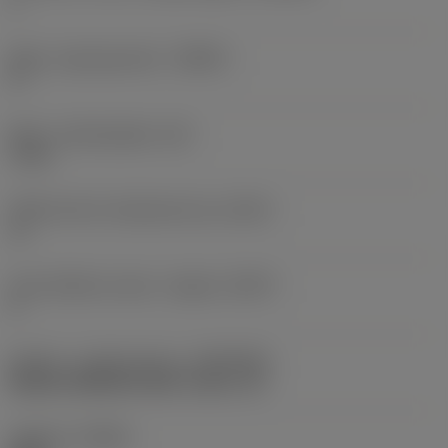
1
Maks. stigningsvinkel
(RMPX)
2 °
Maks. indstiksdybde
(AZ)
1 mm
Differentieret skærplacering
(CPDF)
Ja
Antal effektive skær i indgreb
(ZEFP)
4
Kobling - maskinretning
(ADINTMS)
Weldon (DIN6535-HB) -metric: 32
Udførsel
(HAND)