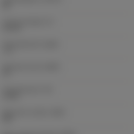
WE
Funktionel længde
(LF)
110 mm
Radial spånvinkel
(GAMF)
-1,1 °
Spånvinkel, aksial
(GAMP)
22 °
Drejningsmoment
(TQ)
1,2 Nm
Materiale for værktøj
(BMC)
Stål