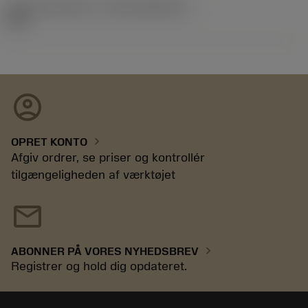
Udgivelsespakke-id
(RELEASEPACK)
98.3
account_circle
chevron_right
OPRET KONTO
Afgiv ordrer, se priser og kontrollér
tilgængeligheden af værktøjet
mail
chevron_right
ABONNER PÅ VORES NYHEDSBREV
Registrer og hold dig opdateret.