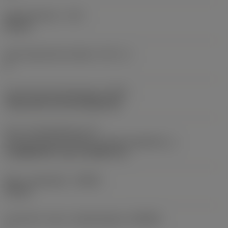
Skærediameter
(DC)
40 mm
Antal skærende enheder
(CICT_1)
4
Kode på fastspændingtype
(MTP)
clamp with screw through hole
Del 2 af identifikatorer for
skæreemnegrænseflade
(CUTINT_MASTER_1)
CoroMill 390 -size 11 (R390-11)
Maks. spåndybde
(APMX)
10 mm
Forhold for maks. arbejdsindgreb
(AERMX)