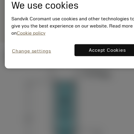
We use cookies
ANSI: R390-040B32-
11M
Sandvik Coromant use cookies and other technologies t
Specifik
deployed_code
Vis 3D-model
remove
add
repræsentation
shopping_cart
give you the best experience on our website. Read more
Læg i 
on
Cookie policy
Accept Cookies
Change settings
Tekniske illustrationer