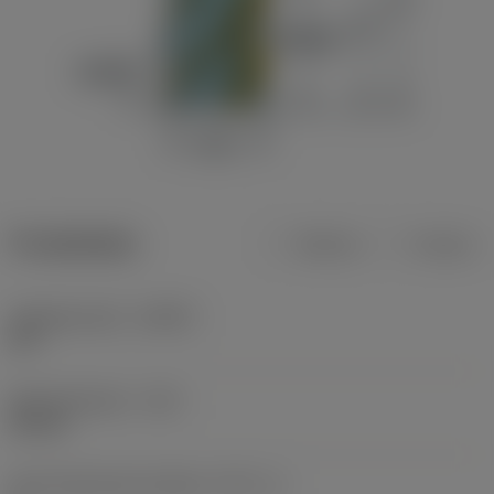
Produktdata
Metrisk
Tommer
Indgrebsvinkel
(KAPR)
90 °
Skærediameter
(DC)
50 mm
Antal skærende enheder
(CICT_1)