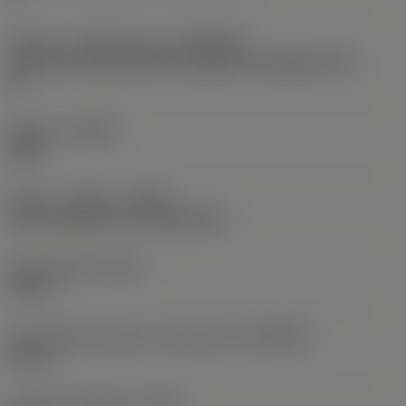
Kobling - maskinretning
(ADINTMS)
Coromant Capto (bolt and segment clamping) -size
C5
Udførsel
(HAND)
Right
Køling - indgang
(CNSC)
axial concentric and radial entry
Kølemiddeltryk
(CP)
10 bar
Forbindelsesdiameter, maskinside
(DCONMS)
50 mm
Funktionel diameter
(DFC)