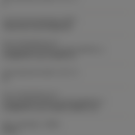
3
Kode på fastspændingtype
(MTP)
clamp with screw through hole
Del 2 af identifikatorer for
skæreemnegrænseflade
(CUTINT_MASTER_1)
CoroMill 390 -size 11 (R390-11)
Antal skærende enheder
(CICT_3)
15
Del 2 af identifikatorer for
skæreemnegrænseflade
(CUTINT_MASTER_3)
CoroMill 390 -size 11 (R390-11RE0.0-1.0)
Maks. spåndybde
(APMX)
54 mm