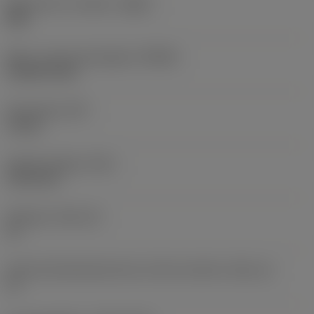
Materiale for værktøj
(BMC)
Stål
Maks. rotationshastighed
(RPMX)
16.600 1/min
Emnevægt
(WT)
1,2 kg
Samlet længde
(OAL)
119,4 mm
Skærleje
(SSC_M)
11
Kode på skærlejestørrelse, britisk standard
(SSC_N)
11