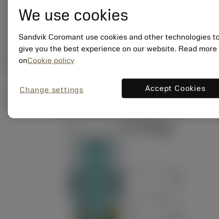
Generiske
deployed_code
We use cookies
Vis 3D-model
remove
add
billeder
shopping_cart
Læg i 
Sandvik Coromant use cookies and other technologies t
give you the best experience on our website. Read more
remove
add
shopping_cart
Læg i indkøbsvogn
on
Cookie policy
Accept Cookies
Change settings
Tekniske illustrationer