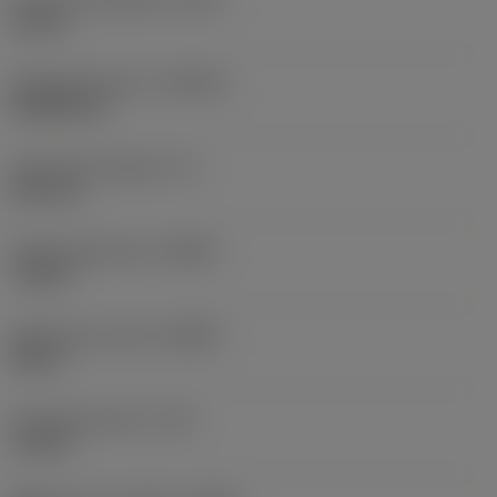
35 mm
Standardnummer
(STDNO)
ISO26623-1
Funktionel længde
(LF)
89,4 mm
Radial spånvinkel
(GAMF)
-5,324 °
Spånvinkel, aksial
(GAMP)
24,63 °
Drejningsmoment
(TQ)
1,2 Nm