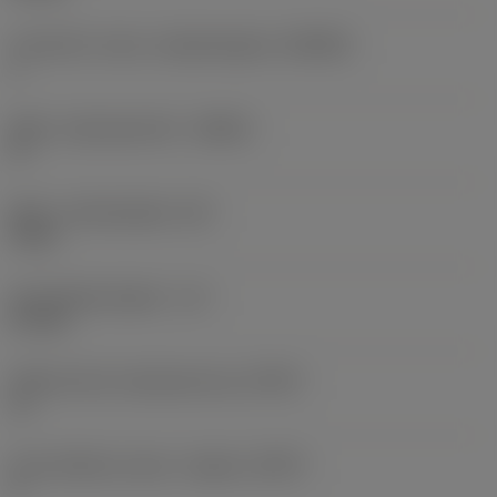
Forhold for maks. arbejdsindgreb
(AERMX)
1
Maks. stigningsvinkel
(RMPX)
0 °
Maks. indstiksdybde
(AZ)
0 mm
Anvendelig længde
(LU)
67 mm
Differentieret skærplacering
(CPDF)
Ja
Antal effektive skær i indgreb
(ZEFP)
3