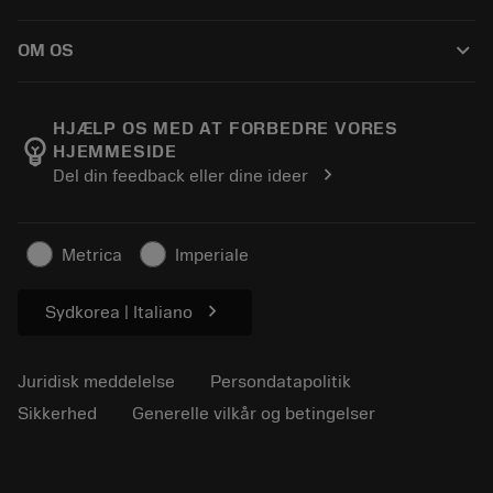
Distributører og specialister
Genopslibning
Sådan køber du
Vejledninger og vejledninger
Tailor Made
keyboard_arrow_down
OM OS
Bestil
Lommeregnere og apps
Om Sandvik Coromant
Returnering
Kataloger og håndbøger
Manufacturing Wellness
Spor din ordre
HJÆLP OS MED AT FORBEDRE VORES
emoji_objects
HJEMMESIDE
Karriere
Lav et tilbud
chevron_right
Del din feedback eller dine ideer
Bæredygtig virksomhed
Artikler
Til pressen
Metrica
Imperiale
chevron_right
Sydkorea | Italiano
Juridisk meddelelse
Persondatapolitik
Sikkerhed
Generelle vilkår og betingelser