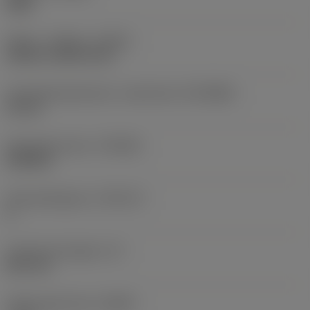
Right
Køling - indgang
(CNSC)
without coolant entry
Forbindelsesdiameter, maskinside
(DCONMS)
22 mm
Standardnummer
(STDNO)
ISO6462
Standardbogstav
(STDLET)
A
Funktionel længde
(LF)
82,6 mm
Radial spånvinkel
(GAMF)