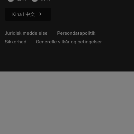
chevron_right
Kina | 中文
Juridisk meddelelse
Persondatapolitik
Sikkerhed
Generelle vilkår og betingelser