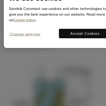
ANSI: R390-054Q22-
57L
Sandvik Coromant use cookies and other technologies t
give you the best experience on our website. Read more
Generiske
deployed_code
Vis 3D-model
remove
add
on
Cookie policy
billeder
shopping_cart
Læg i 
Accept Cookies
Change settings
Tekniske illustrationer