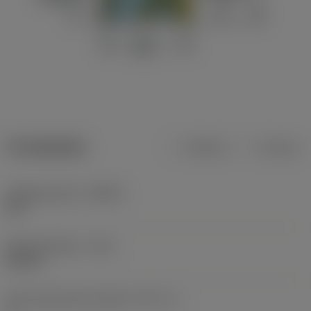
Produktdata
Metrisk
Tommer
Indgrebsvinkel
(KAPR)
90 °
Skærediameter
(DC)
54 mm
Antal skærende enheder
(CICT_1)