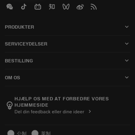
keyboard_arrow_down
PRODUKTER
Alle produkter
keyboard_arrow_down
SERVICEYDELSER
CoroPlus® Tool Guide
Genbrug
Tool Assembly
keyboard_arrow_down
BESTILLING
Genopslibning
Tailor Made
Sådan køber du
Viden
Kataloger
keyboard_arrow_down
OM OS
Bestil
E-læring
Karriere
Returner
Events og uddannelse
Om Sandvik Coromant
Spor din ordre
Tool ID
HJÆLP OS MED AT FORBEDRE VORES
emoji_objects
HJEMMESIDE
Find os
FAQ
chevron_right
Del din feedback eller dine ideer
Til pressen
Kontakt
Sikkerhedsoplysninger
Bæredygtighed
公制
英制