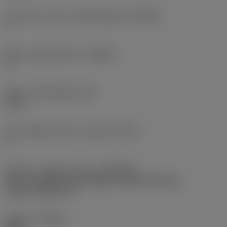
Forhold for maks. arbejdsindgreb
(AERMX)
1
Maks. stigningsvinkel
(RMPX)
0 °
Maks. indstiksdybde
(AZ)
0 mm
Antal effektive skær i indgreb
(ZEFP)
2
Kobling - maskinretning
(ADINTMS)
Arbor -ISO 6462 -A (hexagon socket head cap
screw) -metric: 22
Udførsel
(HAND)