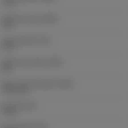
-7,17 °
Spånvinkel, aksial
(GAMP)
13,5 °
Drejningsmoment
(TQ)
3 Nm
Materiale for værktøj
(BMC)
Stål
Maks. rotationshastighed
(RPMX)
7.500 1/min
Emnevægt
(WT)
0,9 kg
Samlet længde
(OAL)