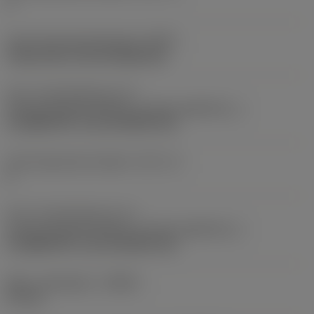
2
Kode på fastspændingtype
(MTP)
clamp with screw through hole
Del 2 af identifikatorer for
skæreemnegrænseflade
(CUTINT_MASTER_1)
CoroMill 390 -size 18 (R390-18)
Antal skærende enheder
(CICT_3)
6
Del 2 af identifikatorer for
skæreemnegrænseflade
(CUTINT_MASTER_3)
CoroMill 390 -size 18 (R390-18)
Maks. spåndybde
(APMX)
57 mm