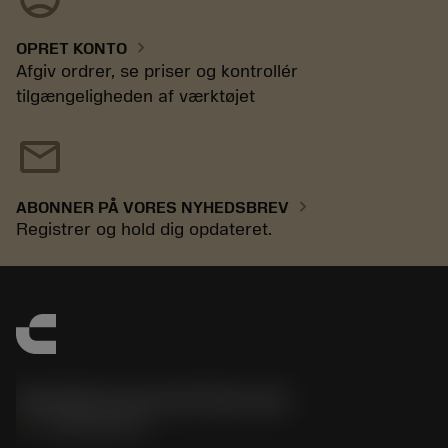
chevron_right
OPRET KONTO
Afgiv ordrer, se priser og kontrollér
tilgængeligheden af værktøjet
mail
chevron_right
ABONNER PÅ VORES NYHEDSBREV
Registrer og hold dig opdateret.
Sandvik Coromant Denmark
phone
+4589882066