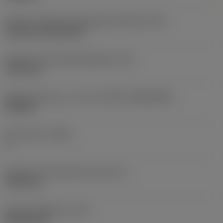
Kode for skærmonteringstype (metrisk)
(IFS)
Cylindrical fixing hole
Diameter på fastspændingshul
(D1)
7,925 mm
Skærstørrelse og – form
(CUTINT_SIZESHAPE)
CN1906
Antal skær
(CEDC)
2
Diameter på indskrevet cirkel
(IC)
19,05 mm
Kode på skærform
(SC)
Rhombic 80