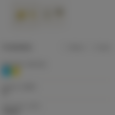
Produktdata
Metrisk
Tommer
Materiale(r)
(TMC1ISO)
P
M
Geometri
(CBMD)
HR
Type af drift
(CTPT)
roughing