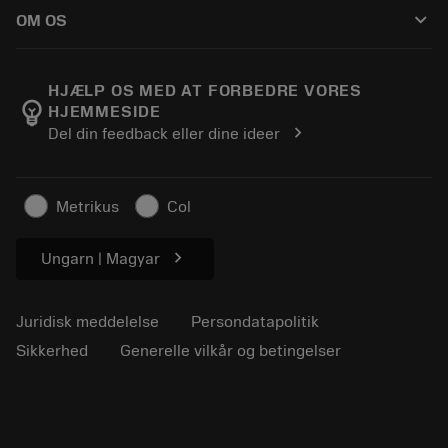
Sådan køber du
Vejledninger og vejledninger
Tailor Made
keyboard_arrow_down
OM OS
Bestil
Lommeregnere og apps
Om Sandvik Coromant
Returnering
Kataloger og håndbøger
Manufacturing Wellness
Spor din ordre
HJÆLP OS MED AT FORBEDRE VORES
emoji_objects
HJEMMESIDE
Karriere
Lav et tilbud
chevron_right
Del din feedback eller dine ideer
Bæredygtig virksomhed
Artikler
Til pressen
Metrikus
Col
chevron_right
Ungarn | Magyar
Juridisk meddelelse
Persondatapolitik
Sikkerhed
Generelle vilkår og betingelser