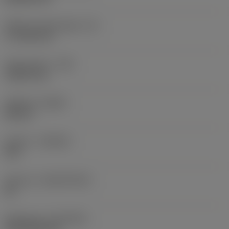
Effektiv skærlængde
(LE)
17,7439 mm
Hjørneradius
(RE)
1,5875 mm
Udførsel
(HAND)
Neutral
Kvalitet
(GRADE)
235
Substrat
(SUBSTRATE)
HC
Belægning
(COATING)