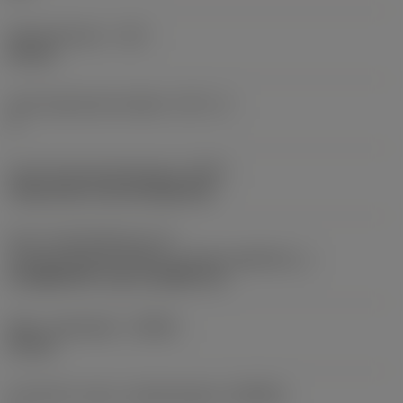
Skærediameter
(DC)
35 mm
Antal skærende enheder
(CICT_1)
3
Kode på fastspændingtype
(MTP)
clamp with screw through hole
Del 2 af identifikatorer for
skæreemnegrænseflade
(CUTINT_MASTER_1)
CoroMill 390 -size 11 (R390-11)
Maks. spåndybde
(APMX)
10 mm
Forhold for maks. arbejdsindgreb
(AERMX)