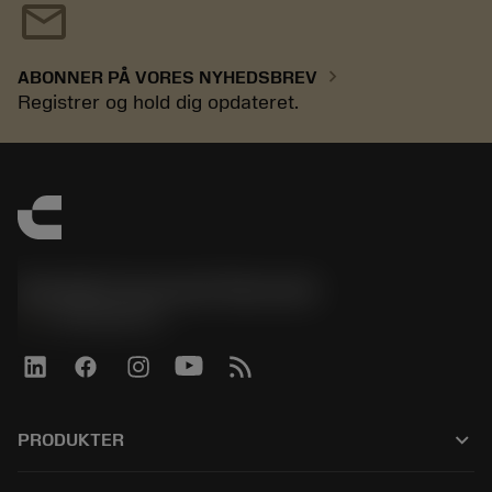
mail
chevron_right
ABONNER PÅ VORES NYHEDSBREV
Registrer og hold dig opdateret.
Sandvik Coromant Denmark
phone
+4589882066
keyboard_arrow_down
PRODUKTER
Alle værktøjer