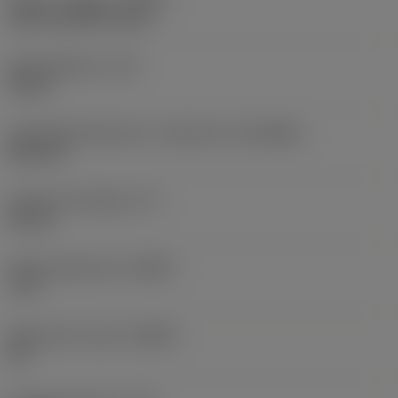
axial concentric entry
Kølemiddeltryk
(CP)
10 bar
Forbindelsesdiameter, maskinside
(DCONMS)
28,8 mm
Funktionel længde
(LF)
45 mm
Radial spånvinkel
(GAMF)
-0,9 °
Spånvinkel, aksial
(GAMP)
22 °