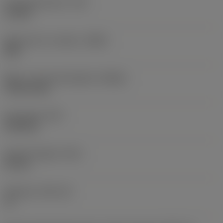
Drejningsmoment
(TQ)
1,2 Nm
Materiale for værktøj
(BMC)
Stål
Maks. rotationshastighed
(RPMX)
9.100 1/min
Emnevægt
(WT)
0,236 kg
Samlet længde
(OAL)
69 mm
Skærleje
(SSC_M)
11