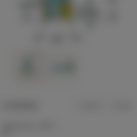
Produktdata
Metrisk
Tommer
Indgrebsvinkel
(KAPR)
90 °