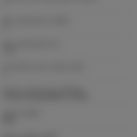
1
Maks. stigningsvinkel
(RMPX)
3 °
Maks. indstiksdybde
(AZ)
1 mm
Antal effektive skær i indgreb
(ZEFP)
3
Kobling - maskinretning
(ADINTMS)
Threaded coupling (MSSC) -size M16
Udførsel
(HAND)
Right
Køling - indgang
(CNSC)