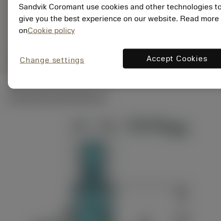
Sandvik Coromant use cookies and other technologies t
Specifik
deployed_code
Vis 3D-model
remove
add
repræsentation
shopping_cart
give you the best experience on our website. Read more
Læg i 
on
Cookie policy
remove
add
shopping_cart
Accept Cookies
Change settings
Læg i indkøbsvogn
Tekniske illustrationer