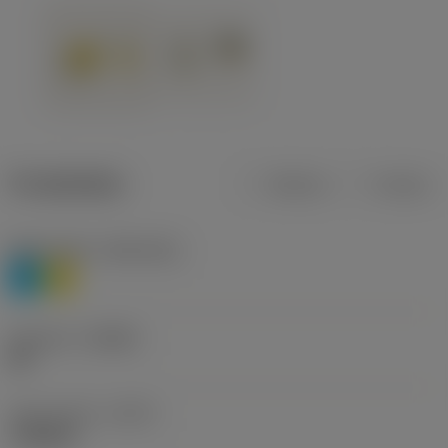
Produktdata
Metrisk
Tommer
Materiale(r)
(TMC1ISO)
P
M
Geometri
(CBMD)
HR
Type af drift
(CTPT)
roughing