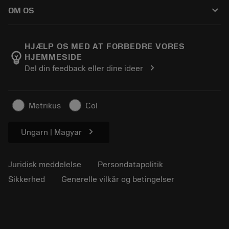
Sådan køber du
Vejledninger og vejledninger
Tailor Made
keyboard_arrow_down
OM OS
Bestil
Lommeregnere og apps
Om Sandvik Coromant
Returnering
Kataloger og håndbøger
Manufacturing Wellness
Spor din ordre
HJÆLP OS MED AT FORBEDRE VORES
emoji_objects
HJEMMESIDE
Karriere
Lav et tilbud
chevron_right
Del din feedback eller dine ideer
Bæredygtig virksomhed
Artikler
Til pressen
Metrikus
Col
chevron_right
Ungarn | Magyar
Juridisk meddelelse
Persondatapolitik
Sikkerhed
Generelle vilkår og betingelser