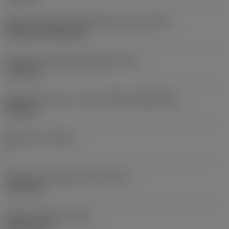
Kode for skærmonteringstype (metrisk)
(IFS)
Cylindrical fixing hole
Diameter på fastspændingshul
(D1)
7,925 mm
Skærstørrelse og – form
(CUTINT_SIZESHAPE)
CN1906
Antal skær
(CEDC)
2
Diameter på indskrevet cirkel
(IC)
19,05 mm
Kode på skærform
(SC)
Rhombic 80