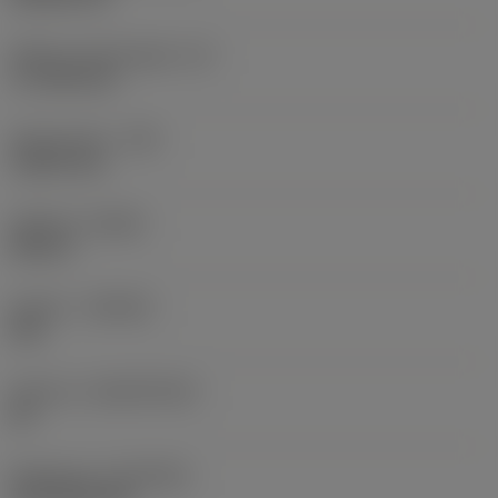
Effektiv skærlængde
(LE)
17,7439 mm
Hjørneradius
(RE)
1,5875 mm
Udførsel
(HAND)
Neutral
Kvalitet
(GRADE)
235
Substrat
(SUBSTRATE)
HC
Belægning
(COATING)