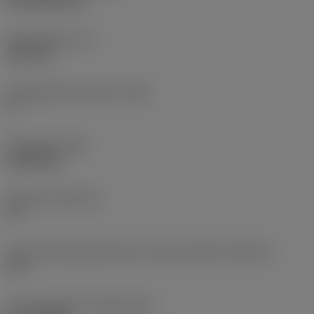
CVD TiCN+TiN
Skærtykkelse
(S)
6,35 mm
Frigangsvinkel, primær
(AN)
0 °
Emnevægt
(WT)
0,0262 kg
Skærleje
(SSC_M)
19
Kode på skærlejestørrelse, britisk standard
(SSC_N)
3/4
Lanceringsdato
(ValFrom20)