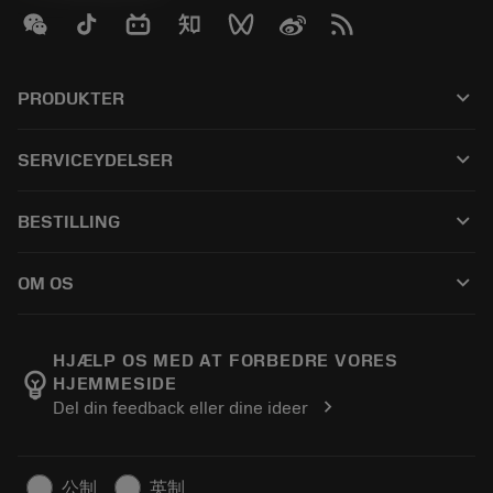
keyboard_arrow_down
PRODUKTER
Alle produkter
keyboard_arrow_down
SERVICEYDELSER
CoroPlus® Tool Guide
Genbrug
Tool Assembly
keyboard_arrow_down
BESTILLING
Genopslibning
Tailor Made
Sådan køber du
Viden
Kataloger
keyboard_arrow_down
OM OS
Bestil
E-læring
Karriere
Returner
Events og uddannelse
Om Sandvik Coromant
Spor din ordre
Tool ID
HJÆLP OS MED AT FORBEDRE VORES
emoji_objects
HJEMMESIDE
Find os
FAQ
chevron_right
Del din feedback eller dine ideer
Til pressen
Kontakt
Sikkerhedsoplysninger
Bæredygtighed
公制
英制