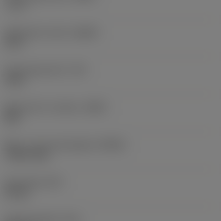
-7,17 °
Spånvinkel, aksial
(GAMP)
13,5 °
Drejningsmoment
(TQ)
3 Nm
Materiale for værktøj
(BMC)
Stål
Maks. rotationshastighed
(RPMX)
7.500 1/min
Emnevægt
(WT)
0,9 kg
Samlet længde
(OAL)