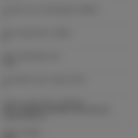
Forhold for maks. arbejdsindgreb
(AERMX)
1
Maks. stigningsvinkel
(RMPX)
0 °
Maks. indstiksdybde
(AZ)
0 mm
Antal effektive skær i indgreb
(ZEFP)
2
Kobling - maskinretning
(ADINTMS)
Arbor -ISO 6462 -A (hexagon socket head cap
screw) -metric: 22
Udførsel
(HAND)