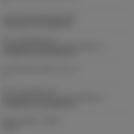
2
Kode på fastspændingtype
(MTP)
clamp with screw through hole
Del 2 af identifikatorer for
skæreemnegrænseflade
(CUTINT_MASTER_1)
CoroMill 390 -size 18 (R390-18)
Antal skærende enheder
(CICT_3)
6
Del 2 af identifikatorer for
skæreemnegrænseflade
(CUTINT_MASTER_3)
CoroMill 390 -size 18 (R390-18)
Maks. spåndybde
(APMX)
57 mm