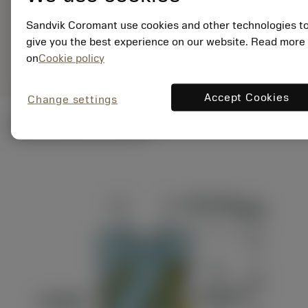
ANSI: R390-054Q22-
57L
Sandvik Coromant use cookies and other technologies t
give you the best experience on our website. Read more
Generiske
deployed_code
Vis 3D-model
remove
add
on
Cookie policy
billeder
shopping_cart
Læg i 
Accept Cookies
Change settings
Tekniske illustrationer