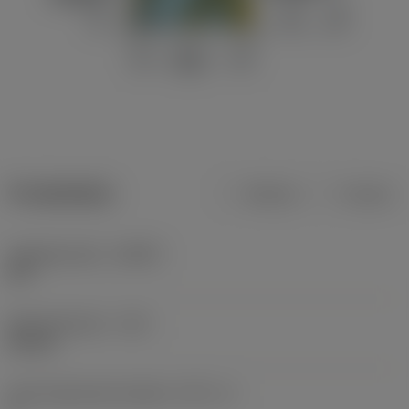
Produktdata
Metrisk
Tommer
Indgrebsvinkel
(KAPR)
90 °
Skærediameter
(DC)
54 mm
Antal skærende enheder
(CICT_1)