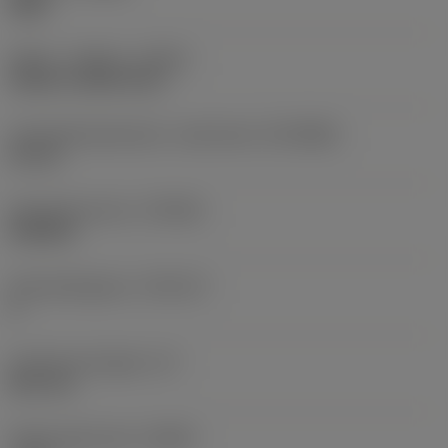
Right
Køling - indgang
(CNSC)
without coolant entry
Forbindelsesdiameter, maskinside
(DCONMS)
22 mm
Standardnummer
(STDNO)
ISO6462
Standardbogstav
(STDLET)
A
Funktionel længde
(LF)
82,6 mm
Radial spånvinkel
(GAMF)