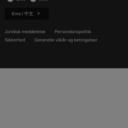
chevron_right
Kina | 中文
Juridisk meddelelse
Persondatapolitik
Sikkerhed
Generelle vilkår og betingelser