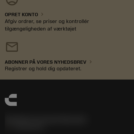
chevron_right
OPRET KONTO
Afgiv ordrer, se priser og kontrollér
tilgængeligheden af værktøjet
mail
chevron_right
ABONNER PÅ VORES NYHEDSBREV
Registrer og hold dig opdateret.
Sandvik Coromant Denmark
phone
+4589882066