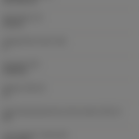
CVD TiCN+TiN
Skærtykkelse
(S)
6,35 mm
Frigangsvinkel, primær
(AN)
0 °
Emnevægt
(WT)
0,0262 kg
Skærleje
(SSC_M)
19
Kode på skærlejestørrelse, britisk standard
(SSC_N)
3/4
Lanceringsdato
(ValFrom20)