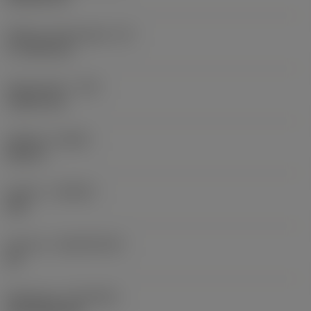
Effektiv skærlængde
(LE)
17,7439 mm
Hjørneradius
(RE)
1,5875 mm
Udførsel
(HAND)
Neutral
Kvalitet
(GRADE)
235
Substrat
(SUBSTRATE)
HC
Belægning
(COATING)