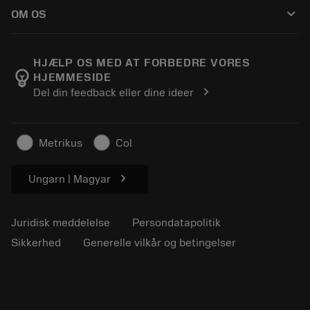
Sådan køber du
Vejledninger og vejledninger
Tailor Made
keyboard_arrow_down
OM OS
Bestil
Lommeregnere og apps
Om Sandvik Coromant
Returnering
Kataloger og håndbøger
Manufacturing Wellness
Spor din ordre
HJÆLP OS MED AT FORBEDRE VORES
emoji_objects
HJEMMESIDE
Karriere
Lav et tilbud
chevron_right
Del din feedback eller dine ideer
Bæredygtig virksomhed
Artikler
Til pressen
Metrikus
Col
chevron_right
Ungarn | Magyar
Juridisk meddelelse
Persondatapolitik
Sikkerhed
Generelle vilkår og betingelser