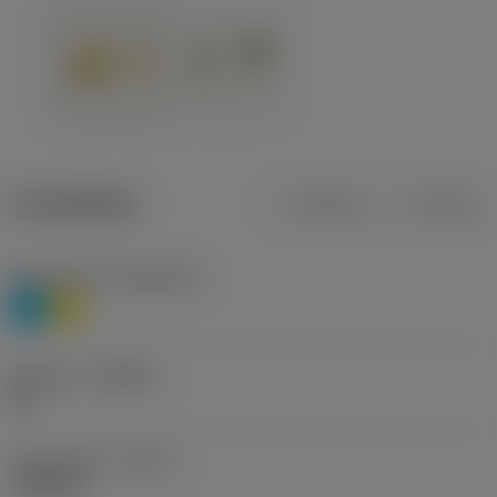
Produktdata
Metrisk
Tommer
Materiale(r)
(TMC1ISO)
P
M
Geometri
(CBMD)
HR
Type af drift
(CTPT)
roughing