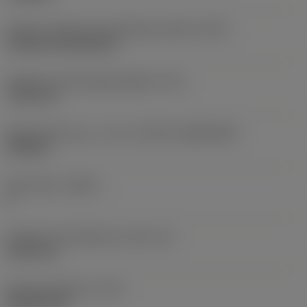
Kode for skærmonteringstype (metrisk)
(IFS)
Cylindrical fixing hole
Diameter på fastspændingshul
(D1)
7,925 mm
Skærstørrelse og – form
(CUTINT_SIZESHAPE)
CN1906
Antal skær
(CEDC)
2
Diameter på indskrevet cirkel
(IC)
19,05 mm
Kode på skærform
(SC)
Rhombic 80