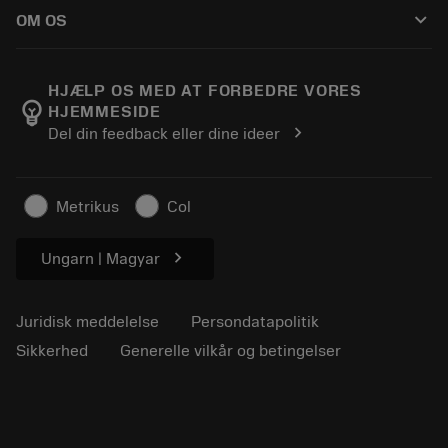
Sådan køber du
Vejledninger og vejledninger
Tailor Made
keyboard_arrow_down
OM OS
Bestil
Lommeregnere og apps
Om Sandvik Coromant
Returnering
Kataloger og håndbøger
Manufacturing Wellness
Spor din ordre
HJÆLP OS MED AT FORBEDRE VORES
emoji_objects
HJEMMESIDE
Karriere
Lav et tilbud
chevron_right
Del din feedback eller dine ideer
Bæredygtig virksomhed
Artikler
Til pressen
Metrikus
Col
chevron_right
Ungarn | Magyar
Juridisk meddelelse
Persondatapolitik
Sikkerhed
Generelle vilkår og betingelser