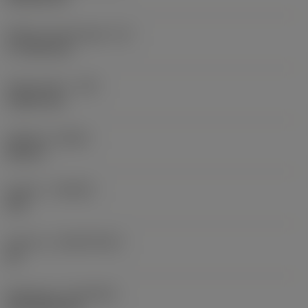
Effektiv skærlængde
(LE)
17,7439 mm
Hjørneradius
(RE)
1,5875 mm
Udførsel
(HAND)
Neutral
Kvalitet
(GRADE)
235
Substrat
(SUBSTRATE)
HC
Belægning
(COATING)