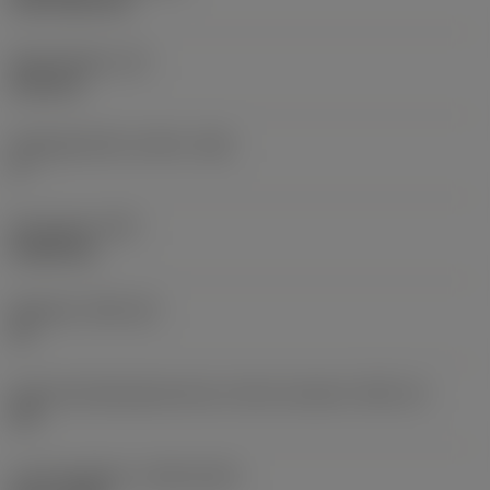
CVD TiCN+TiN
Skærtykkelse
(S)
6,35 mm
Frigangsvinkel, primær
(AN)
0 °
Emnevægt
(WT)
0,0262 kg
Skærleje
(SSC_M)
19
Kode på skærlejestørrelse, britisk standard
(SSC_N)
3/4
Lanceringsdato
(ValFrom20)