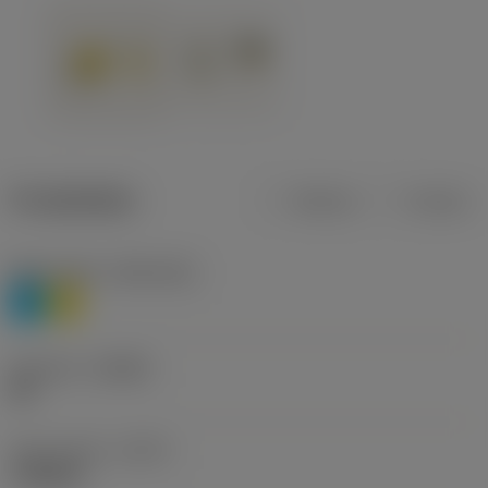
Produktdata
Metrisk
Tommer
Materiale(r)
(TMC1ISO)
P
M
Geometri
(CBMD)
HR
Type af drift
(CTPT)
roughing