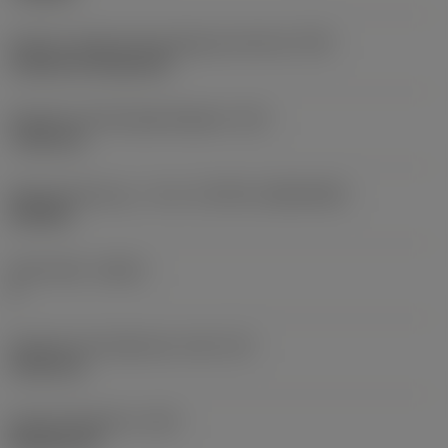
Kode for skærmonteringstype (metrisk)
(IFS)
Cylindrical fixing hole
Diameter på fastspændingshul
(D1)
7,925 mm
Skærstørrelse og – form
(CUTINT_SIZESHAPE)
CN1906
Antal skær
(CEDC)
2
Diameter på indskrevet cirkel
(IC)
19,05 mm
Kode på skærform
(SC)
Rhombic 80